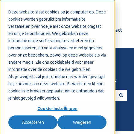
Nederlands
Submenu tonen voor vertalingen
Deze website slaat cookies op je computer op. Deze
cookies worden gebruikt om informatie te
verzamelen over hoe je met onze website omgaat
Login
Support
Contact
en om je te onthouden. We gebruiken deze
informatie om je surfervaring te verbeteren en
personaliseren, en voor analyse en meetgegevens
over onze bezoekers, zowel op deze website als via
andere media. Zie ons
cookiebeleid
voor meer
informatie over de cookies die we gebruiken.
Als je weigert, zal je informatie niet worden gevolgd
Welkom! Hoe kunnen we je helpen?
bij je bezoek aan deze website. Er wordt een kleine
cookie in je browser geplaatst om te onthouden dat
je niet gevolgd wilt worden.
Er zijn geen suggesties want het zoekveld is leeg.
Cookie-instellingen
Accepteren
Weigeren