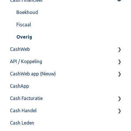
Import/Export
Boekhoud
Postbus
Fiscaal
Training & Consultancy
Overig
CashWeb
Overig
API / Koppeling
CashHero Layout
CashWeb app (Nieuw)
Mailen vanuit CASHWeb
Algemeen
CashApp
Algemeen gebruik
Api 3.0 (SOAP API)
Veel gestelde vragen
Cash Facturatie
API 4.0 (REST API)
Cash Handel
Factureren
Cash Leden
Instellingen
Inkoop