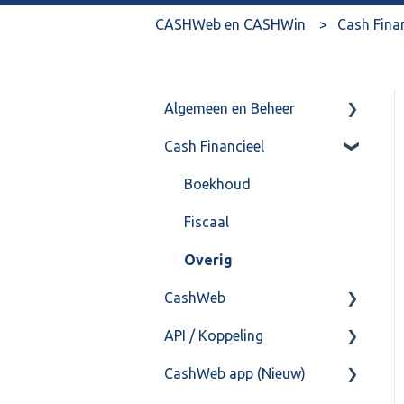
CASHWeb en CASHWin
Cash Fina
Algemeen en Beheer
Cash Financieel
Bank(koppeling)
Import/Export
Boekhoud
Postbus
Fiscaal
Training & Consultancy
Overig
CashWeb
Overig
API / Koppeling
CashHero Layout
CashWeb app (Nieuw)
Mailen vanuit CASHWeb
Algemeen