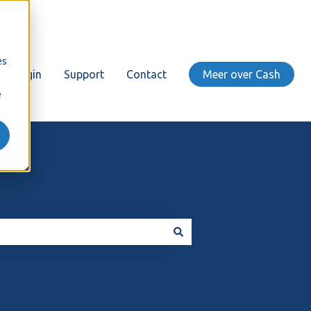
es
Login
Support
Contact
Meer over Cash
e