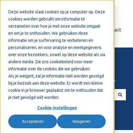
Nederlands
Submenu tonen voor vertalingen
Deze website slaat cookies op je computer op. Deze
cookies worden gebruikt om informatie te
verzamelen over hoe je met onze website omgaat
Login
Support
Contact
en om je te onthouden. We gebruiken deze
informatie om je surfervaring te verbeteren en
personaliseren, en voor analyse en meetgegevens
over onze bezoekers, zowel op deze website als via
andere media. Zie ons
cookiebeleid
voor meer
informatie over de cookies die we gebruiken.
Als je weigert, zal je informatie niet worden gevolgd
Welkom! Hoe kunnen we je helpen?
bij je bezoek aan deze website. Er wordt een kleine
cookie in je browser geplaatst om te onthouden dat
je niet gevolgd wilt worden.
Er zijn geen suggesties want het zoekveld is leeg.
Cookie-instellingen
Accepteren
Weigeren