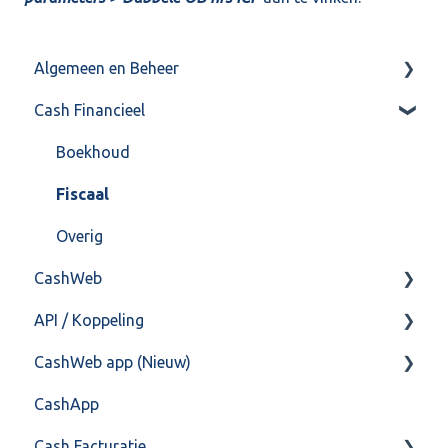
Algemeen en Beheer
Cash Financieel
Bank(koppeling)
Import/Export
Boekhoud
Postbus
Fiscaal
Training & Consultancy
Overig
CashWeb
Overig
API / Koppeling
CashHero Layout
CashWeb app (Nieuw)
Mailen vanuit CASHWeb
Algemeen
CashApp
Algemeen gebruik
Api 3.0 (SOAP API)
Veel gestelde vragen
Cash Facturatie
API 4.0 (REST API)