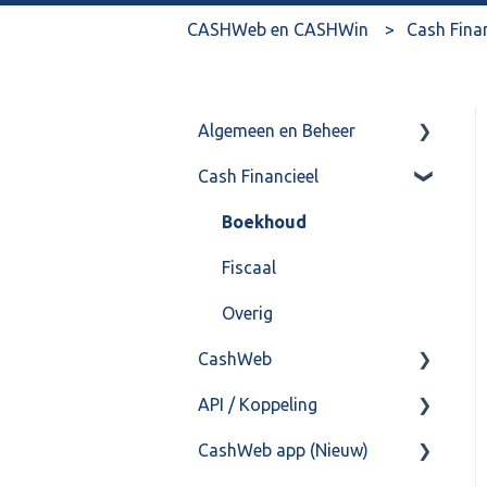
CASHWeb en CASHWin
Cash Fina
Algemeen en Beheer
Cash Financieel
Bank(koppeling)
Import/Export
Boekhoud
Postbus
Fiscaal
Training & Consultancy
Overig
CashWeb
Overig
API / Koppeling
CashHero Layout
CashWeb app (Nieuw)
Mailen vanuit CASHWeb
Algemeen