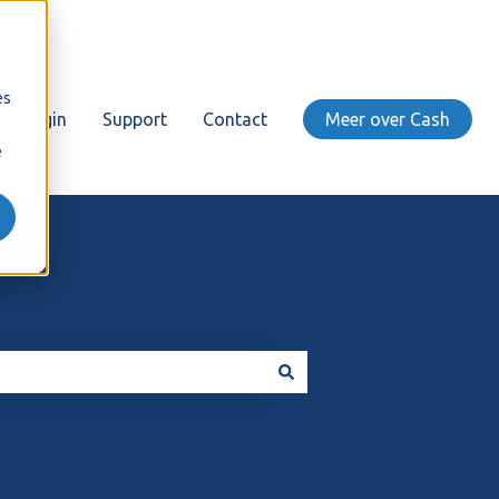
es
Login
Support
Contact
Meer over Cash
e