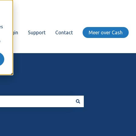
es
Login
Support
Contact
Meer over Cash
e