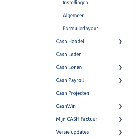
Instellingen
Algemeen
Formulierlayout
Cash Handel
Cash Leden
Inkoop
Cash Lonen
Verkoop
Cash Payroll
Voorraad
Algemeen
Cash Projecten
Overig
Inrichting
Aangifte
CashWin
VoorraadService &
Jaarafsluiting
Algemeen
Onderhoud
Mijn CASH Factuur
Salarisberekening
Basis Training
Overig
Versie updates
Overig
Berekening
Facturatie Loonportal(