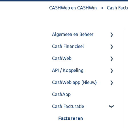
CASHWeb en CASHWin
Cash Fact
Algemeen en Beheer
Cash Financieel
Bank(koppeling)
CashWeb
Import/Export
Boekhoud
API / Koppeling
Postbus
Fiscaal
CashHero Layout
CashWeb app (Nieuw)
Training & Consultancy
Overig
Mailen vanuit CASHWeb
Algemeen
CashApp
Overig
Algemeen gebruik
Api 3.0 (SOAP API)
Veel gestelde vragen
Cash Facturatie
API 4.0 (REST API)
Factureren