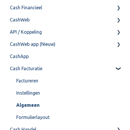
Cash Financieel
Bank(koppeling)
CashWeb
Import/Export
Boekhoud
API / Koppeling
Postbus
Fiscaal
CashHero Layout
CashWeb app (Nieuw)
Training & Consultancy
Overig
Mailen vanuit CASHWeb
Algemeen
CashApp
Overig
Algemeen gebruik
Api 3.0 (SOAP API)
Veel gestelde vragen
Cash Facturatie
API 4.0 (REST API)
Factureren
Instellingen
Algemeen
Formulierlayout
Cash Handel