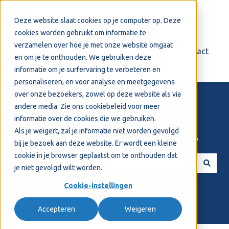
Nederlands
Submenu tonen voor vertalingen
Deze website slaat cookies op je computer op. Deze
cookies worden gebruikt om informatie te
verzamelen over hoe je met onze website omgaat
Login
Support
Contact
en om je te onthouden. We gebruiken deze
informatie om je surfervaring te verbeteren en
personaliseren, en voor analyse en meetgegevens
over onze bezoekers, zowel op deze website als via
andere media. Zie ons
cookiebeleid
voor meer
informatie over de cookies die we gebruiken.
Als je weigert, zal je informatie niet worden gevolgd
Welkom! Hoe kunnen we je helpen?
bij je bezoek aan deze website. Er wordt een kleine
cookie in je browser geplaatst om te onthouden dat
je niet gevolgd wilt worden.
Er zijn geen suggesties want het zoekveld is leeg.
Cookie-instellingen
Accepteren
Weigeren