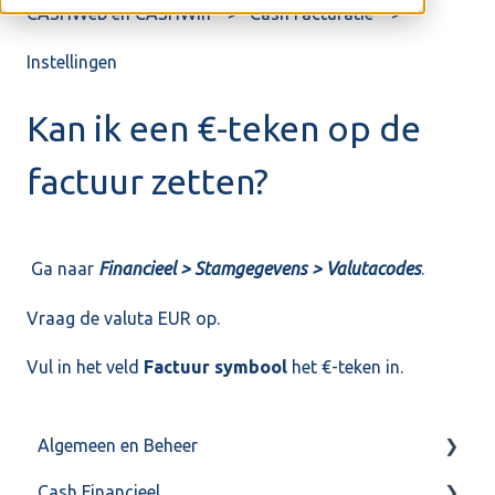
CASHWeb en CASHWin
Cash Facturatie
Instellingen
Kan ik een €-teken op de
factuur zetten?
Ga naar
Financieel > Stamgegevens > Valutacodes
.
Vraag de valuta EUR op.
Vul in het veld
Factuur symbool
het €-teken in.
Algemeen en Beheer
Cash Financieel
Bank(koppeling)