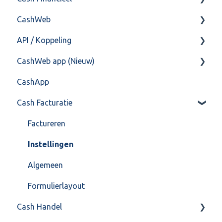
CashWeb
Import/Export
Boekhoud
API / Koppeling
Postbus
Fiscaal
CashHero Layout
CashWeb app (Nieuw)
Training & Consultancy
Overig
Mailen vanuit CASHWeb
Algemeen
CashApp
Overig
Algemeen gebruik
Api 3.0 (SOAP API)
Veel gestelde vragen
Cash Facturatie
API 4.0 (REST API)
Factureren
Instellingen
Algemeen
Formulierlayout
Cash Handel