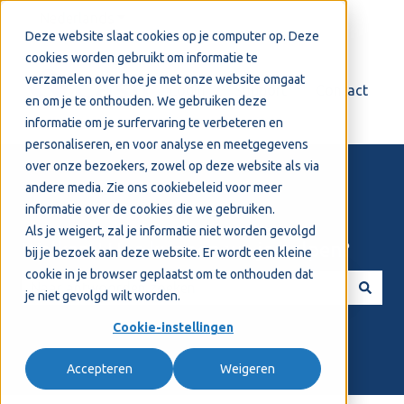
Nederlands
Submenu tonen voor vertalingen
Deze website slaat cookies op je computer op. Deze
cookies worden gebruikt om informatie te
verzamelen over hoe je met onze website omgaat
Login
Support
Contact
en om je te onthouden. We gebruiken deze
informatie om je surfervaring te verbeteren en
personaliseren, en voor analyse en meetgegevens
over onze bezoekers, zowel op deze website als via
andere media. Zie ons
cookiebeleid
voor meer
informatie over de cookies die we gebruiken.
Als je weigert, zal je informatie niet worden gevolgd
Welkom! Hoe kunnen we je helpen?
bij je bezoek aan deze website. Er wordt een kleine
cookie in je browser geplaatst om te onthouden dat
je niet gevolgd wilt worden.
Er zijn geen suggesties want het zoekveld is leeg.
Cookie-instellingen
Accepteren
Weigeren