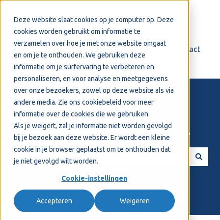
Nederlands
Submenu tonen voor vertalingen
Deze website slaat cookies op je computer op. Deze
cookies worden gebruikt om informatie te
verzamelen over hoe je met onze website omgaat
Login
Support
Contact
en om je te onthouden. We gebruiken deze
informatie om je surfervaring te verbeteren en
personaliseren, en voor analyse en meetgegevens
over onze bezoekers, zowel op deze website als via
andere media. Zie ons
cookiebeleid
voor meer
informatie over de cookies die we gebruiken.
Als je weigert, zal je informatie niet worden gevolgd
Welkom! Hoe kunnen we je helpen?
bij je bezoek aan deze website. Er wordt een kleine
cookie in je browser geplaatst om te onthouden dat
je niet gevolgd wilt worden.
Er zijn geen suggesties want het zoekveld is leeg.
Cookie-instellingen
Accepteren
Weigeren