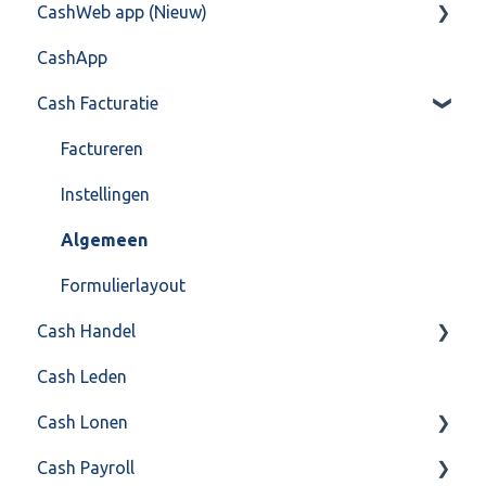
CashWeb app (Nieuw)
Training & Consultancy
Overig
Mailen vanuit CASHWeb
Algemeen
CashApp
Overig
Algemeen gebruik
Api 3.0 (SOAP API)
Veel gestelde vragen
Cash Facturatie
API 4.0 (REST API)
Factureren
Instellingen
Algemeen
Formulierlayout
Cash Handel
Cash Leden
Inkoop
Cash Lonen
Verkoop
Cash Payroll
Voorraad
Algemeen