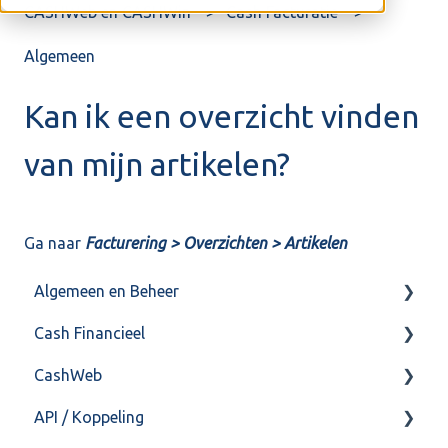
CASHWeb en CASHWin
Cash Facturatie
Algemeen
Kan ik een overzicht vinden
van mijn artikelen?
Ga naar
Facturering > Overzichten > Artikelen
Algemeen en Beheer
Cash Financieel
Bank(koppeling)
CashWeb
Import/Export
Boekhoud
API / Koppeling
Postbus
Fiscaal
CashHero Layout