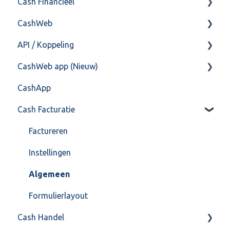
Cash Financieel
Bank(koppeling)
CashWeb
Import/Export
Boekhoud
API / Koppeling
Postbus
Fiscaal
CashHero Layout
CashWeb app (Nieuw)
Training & Consultancy
Overig
Mailen vanuit CASHWeb
Algemeen
CashApp
Overig
Algemeen gebruik
Api 3.0 (SOAP API)
Veel gestelde vragen
Cash Facturatie
API 4.0 (REST API)
Factureren
Instellingen
Algemeen
Formulierlayout
Cash Handel