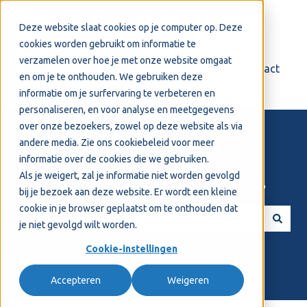
Nederlands
Submenu tonen voor vertalingen
Deze website slaat cookies op je computer op. Deze
cookies worden gebruikt om informatie te
verzamelen over hoe je met onze website omgaat
Login
Support
Contact
en om je te onthouden. We gebruiken deze
informatie om je surfervaring te verbeteren en
personaliseren, en voor analyse en meetgegevens
over onze bezoekers, zowel op deze website als via
andere media. Zie ons
cookiebeleid
voor meer
informatie over de cookies die we gebruiken.
Als je weigert, zal je informatie niet worden gevolgd
Welkom! Hoe kunnen we je helpen?
bij je bezoek aan deze website. Er wordt een kleine
cookie in je browser geplaatst om te onthouden dat
je niet gevolgd wilt worden.
Er zijn geen suggesties want het zoekveld is leeg.
Cookie-instellingen
Accepteren
Weigeren