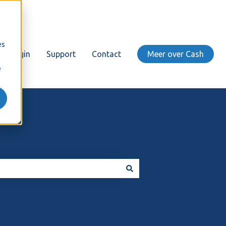
es
Login
Support
Contact
Meer over Cash
e