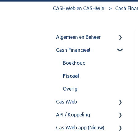
CASHWeb en CASHWin
Cash Fina
Algemeen en Beheer
Cash Financieel
Bank(koppeling)
Import/Export
Boekhoud
Postbus
Fiscaal
Training & Consultancy
Overig
CashWeb
Overig
API / Koppeling
CashHero Layout
CashWeb app (Nieuw)
Mailen vanuit CASHWeb
Algemeen