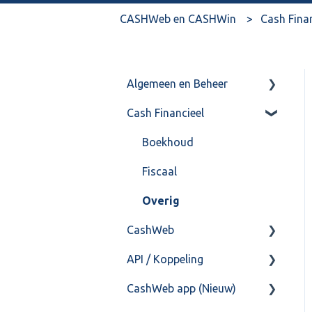
CASHWeb en CASHWin
Cash Fina
Algemeen en Beheer
Cash Financieel
Bank(koppeling)
Import/Export
Boekhoud
Postbus
Fiscaal
Training & Consultancy
Overig
CashWeb
Overig
API / Koppeling
CashHero Layout
CashWeb app (Nieuw)
Mailen vanuit CASHWeb
Algemeen