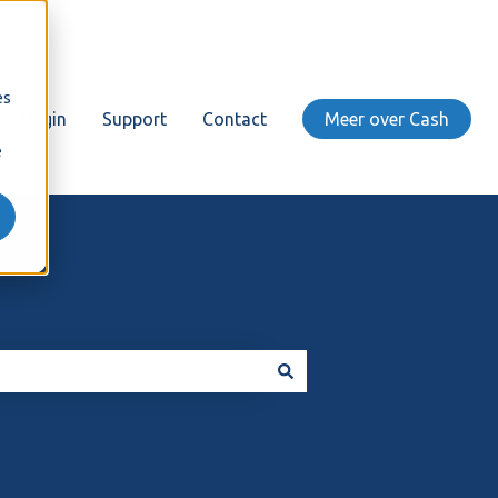
es
Login
Support
Contact
Meer over Cash
e