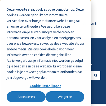
Nederlands
Submenu tonen voor vertalingen
Deze website slaat cookies op je computer op. Deze
cookies worden gebruikt om informatie te
verzamelen over hoe je met onze website omgaat
Login
Support
Contact
en om je te onthouden. We gebruiken deze
informatie om je surfervaring te verbeteren en
personaliseren, en voor analyse en meetgegevens
over onze bezoekers, zowel op deze website als via
andere media. Zie ons
cookiebeleid
voor meer
informatie over de cookies die we gebruiken.
Als je weigert, zal je informatie niet worden gevolgd
Welkom! Hoe kunnen we je helpen?
bij je bezoek aan deze website. Er wordt een kleine
cookie in je browser geplaatst om te onthouden dat
je niet gevolgd wilt worden.
Er zijn geen suggesties want het zoekveld is leeg.
Cookie-instellingen
Accepteren
Weigeren