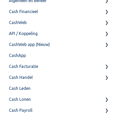
Algemeen en Beheer
Cash Financieel
Bank(koppeling)
CashWeb
Import/Export
Boekhoud
API / Koppeling
Postbus
Fiscaal
CashHero Layout
CashWeb app (Nieuw)
Training & Consultancy
Overig
Mailen vanuit CASHWeb
Algemeen
CashApp
Overig
Algemeen gebruik
Api 3.0 (SOAP API)
Veel gestelde vragen
Cash Facturatie
API 4.0 (REST API)
Cash Handel
Factureren
Cash Leden
Instellingen
Inkoop
Cash Lonen
Algemeen
Verkoop
Cash Payroll
Formulierlayout
Voorraad
Algemeen