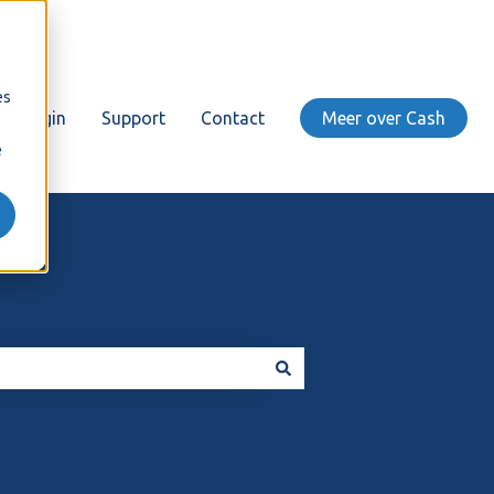
es
Login
Support
Contact
Meer over Cash
e