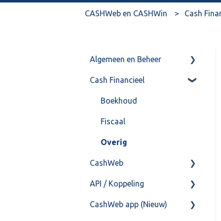
CASHWeb en CASHWin
Cash Fina
Algemeen en Beheer
Cash Financieel
Bank(koppeling)
Import/Export
Boekhoud
Postbus
Fiscaal
Training & Consultancy
Overig
CashWeb
Overig
API / Koppeling
CashHero Layout
CashWeb app (Nieuw)
Mailen vanuit CASHWeb
Algemeen