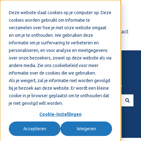
Nederlands
Submenu tonen voor vertalingen
Deze website slaat cookies op je computer op. Deze
cookies worden gebruikt om informatie te
verzamelen over hoe je met onze website omgaat
Login
Support
Contact
en om je te onthouden. We gebruiken deze
informatie om je surfervaring te verbeteren en
personaliseren, en voor analyse en meetgegevens
over onze bezoekers, zowel op deze website als via
andere media. Zie ons
cookiebeleid
voor meer
informatie over de cookies die we gebruiken.
Als je weigert, zal je informatie niet worden gevolgd
Welkom! Hoe kunnen we je helpen?
bij je bezoek aan deze website. Er wordt een kleine
cookie in je browser geplaatst om te onthouden dat
je niet gevolgd wilt worden.
Er zijn geen suggesties want het zoekveld is leeg.
Cookie-instellingen
Accepteren
Weigeren