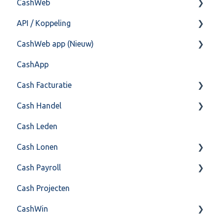
CashWeb
Boekhoud
API / Koppeling
Fiscaal
CashHero Layout
CashWeb app (Nieuw)
Overig
Mailen vanuit CASHWeb
Algemeen
CashApp
Algemeen gebruik
Api 3.0 (SOAP API)
Veel gestelde vragen
Cash Facturatie
API 4.0 (REST API)
Cash Handel
Factureren
Cash Leden
Instellingen
Inkoop
Cash Lonen
Algemeen
Verkoop
Cash Payroll
Formulierlayout
Voorraad
Algemeen
Cash Projecten
Overig
Inrichting
Aangifte
CashWin
VoorraadService & Onderhoud
Jaarafsluiting
Algemeen