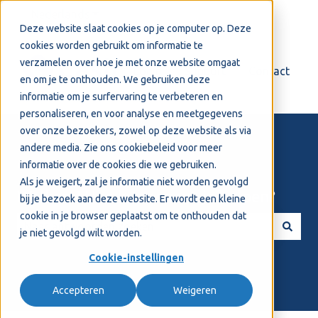
Nederlands
Submenu tonen voor vertalingen
Deze website slaat cookies op je computer op. Deze
cookies worden gebruikt om informatie te
verzamelen over hoe je met onze website omgaat
Login
Support
Contact
en om je te onthouden. We gebruiken deze
informatie om je surfervaring te verbeteren en
personaliseren, en voor analyse en meetgegevens
over onze bezoekers, zowel op deze website als via
andere media. Zie ons
cookiebeleid
voor meer
informatie over de cookies die we gebruiken.
Als je weigert, zal je informatie niet worden gevolgd
Welkom! Hoe kunnen we je helpen?
bij je bezoek aan deze website. Er wordt een kleine
cookie in je browser geplaatst om te onthouden dat
je niet gevolgd wilt worden.
Er zijn geen suggesties want het zoekveld is leeg.
Cookie-instellingen
Accepteren
Weigeren