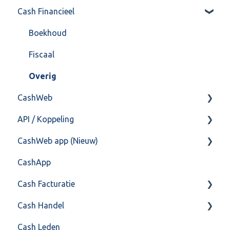
Cash Financieel
Bank(koppeling)
Import/Export
Boekhoud
Postbus
Fiscaal
Training & Consultancy
Overig
CashWeb
Overig
API / Koppeling
CashHero Layout
CashWeb app (Nieuw)
Mailen vanuit CASHWeb
Algemeen
CashApp
Algemeen gebruik
Api 3.0 (SOAP API)
Veel gestelde vragen
Cash Facturatie
API 4.0 (REST API)
Cash Handel
Factureren
Cash Leden
Instellingen
Inkoop