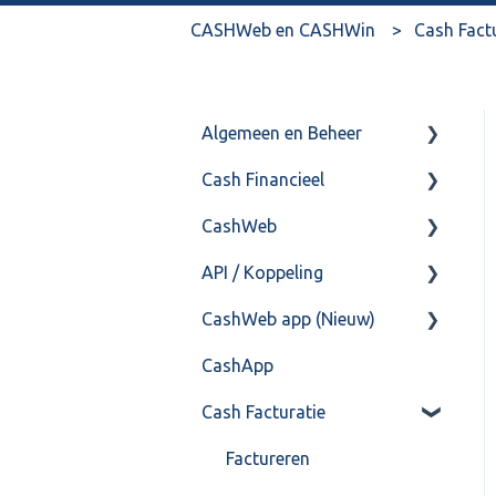
CASHWeb en CASHWin
Cash Fact
Algemeen en Beheer
Cash Financieel
Bank(koppeling)
CashWeb
Import/Export
Boekhoud
API / Koppeling
Postbus
Fiscaal
CashHero Layout
CashWeb app (Nieuw)
Training & Consultancy
Overig
Mailen vanuit CASHWeb
Algemeen
CashApp
Overig
Algemeen gebruik
Api 3.0 (SOAP API)
Veel gestelde vragen
Cash Facturatie
API 4.0 (REST API)
Factureren