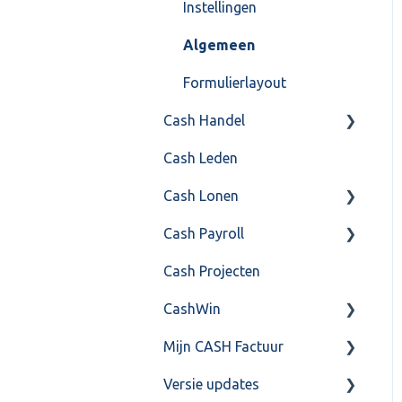
Instellingen
Algemeen
Formulierlayout
Cash Handel
Cash Leden
Inkoop
Cash Lonen
Verkoop
Cash Payroll
Voorraad
Algemeen
Cash Projecten
Overig
Inrichting
Aangifte
CashWin
VoorraadService &
Jaarafsluiting
Algemeen
Onderhoud
Mijn CASH Factuur
Salarisberekening
Basis Training
Overig
Versie updates
Overig
Berekening
Facturatie Loonportal(