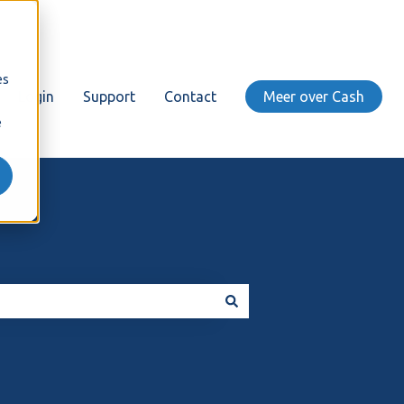
es
Login
Support
Contact
Meer over Cash
e