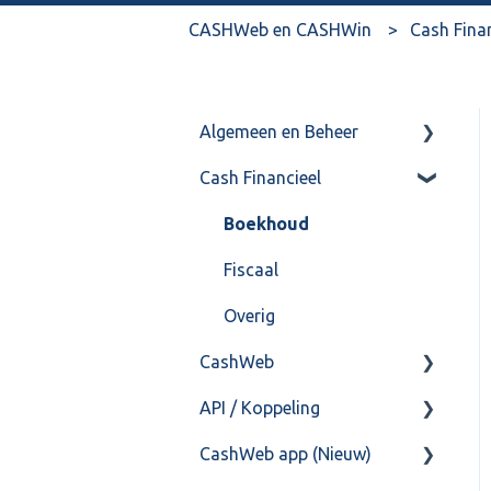
CASHWeb en CASHWin
Cash Fina
Algemeen en Beheer
Cash Financieel
Bank(koppeling)
Import/Export
Boekhoud
Postbus
Fiscaal
Training & Consultancy
Overig
CashWeb
Overig
API / Koppeling
CashHero Layout
CashWeb app (Nieuw)
Mailen vanuit CASHWeb
Algemeen