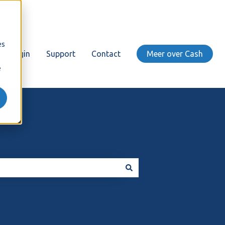
es
Login
Support
Contact
Meer over Cash
e