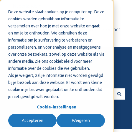
Nederlands
Submenu tonen voor vertalingen
Deze website slaat cookies op je computer op. Deze
cookies worden gebruikt om informatie te
verzamelen over hoe je met onze website omgaat
Login
Support
Contact
en om je te onthouden. We gebruiken deze
informatie om je surfervaring te verbeteren en
personaliseren, en voor analyse en meetgegevens
over onze bezoekers, zowel op deze website als via
andere media. Zie ons
cookiebeleid
voor meer
informatie over de cookies die we gebruiken.
Als je weigert, zal je informatie niet worden gevolgd
Welkom! Hoe kunnen we je helpen?
bij je bezoek aan deze website. Er wordt een kleine
cookie in je browser geplaatst om te onthouden dat
je niet gevolgd wilt worden.
Er zijn geen suggesties want het zoekveld is leeg.
Cookie-instellingen
Accepteren
Weigeren