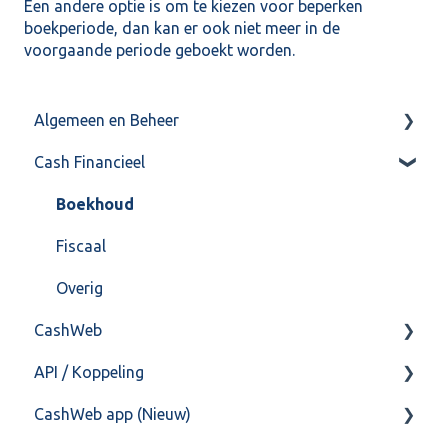
Een andere optie is om te kiezen voor beperken
boekperiode, dan kan er ook niet meer in de
voorgaande periode geboekt worden.
Algemeen en Beheer
Cash Financieel
Bank(koppeling)
Import/Export
Boekhoud
Postbus
Fiscaal
Training & Consultancy
Overig
CashWeb
Overig
API / Koppeling
CashHero Layout
CashWeb app (Nieuw)
Mailen vanuit CASHWeb
Algemeen