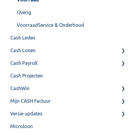
Overig
VoorraadService & Onderhoud
Cash Leden
Cash Lonen
Cash Payroll
Algemeen
Cash Projecten
Inrichting
Aangifte
CashWin
Jaarafsluiting
Algemeen
Mijn CASH Factuur
Salarisberekening
Basis Training
Overig
Versie updates
Overig
Berekening
Facturatie Loonportal( CASH Lonen)
Microloon
FAQ – Beëindiging CASH Lonen en overstap naar
FAQ
Mijn CASH factuur
CashWeb updates 2025
Cash Payroll