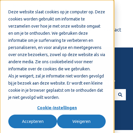
Nederlands
Submenu tonen voor vertalingen
Deze website slaat cookies op je computer op. Deze
cookies worden gebruikt om informatie te
verzamelen over hoe je met onze website omgaat
Login
Support
Contact
en om je te onthouden. We gebruiken deze
informatie om je surfervaring te verbeteren en
personaliseren, en voor analyse en meetgegevens
over onze bezoekers, zowel op deze website als via
andere media. Zie ons
cookiebeleid
voor meer
informatie over de cookies die we gebruiken.
Als je weigert, zal je informatie niet worden gevolgd
Welkom! Hoe kunnen we je helpen?
bij je bezoek aan deze website. Er wordt een kleine
cookie in je browser geplaatst om te onthouden dat
je niet gevolgd wilt worden.
Er zijn geen suggesties want het zoekveld is leeg.
Cookie-instellingen
Accepteren
Weigeren