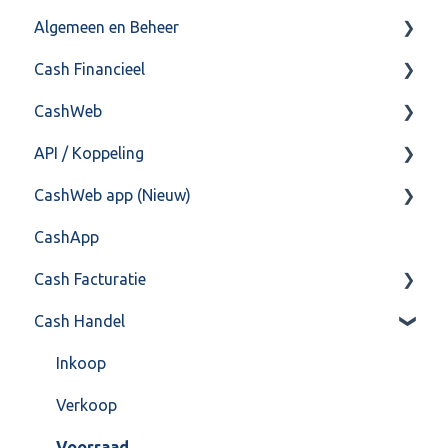
Algemeen en Beheer
Cash Financieel
Bank(koppeling)
CashWeb
Import/Export
Boekhoud
API / Koppeling
Postbus
Fiscaal
CashHero Layout
CashWeb app (Nieuw)
Training & Consultancy
Overig
Mailen vanuit CASHWeb
Algemeen
CashApp
Overig
Algemeen gebruik
Api 3.0 (SOAP API)
Veel gestelde vragen
Cash Facturatie
API 4.0 (REST API)
Cash Handel
Factureren
Instellingen
Inkoop
Algemeen
Verkoop
Formulierlayout
Voorraad