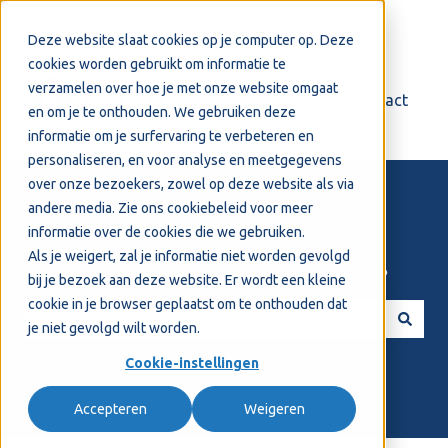
Nederlands
Submenu tonen voor vertalingen
Deze website slaat cookies op je computer op. Deze
cookies worden gebruikt om informatie te
verzamelen over hoe je met onze website omgaat
Login
Support
Contact
en om je te onthouden. We gebruiken deze
informatie om je surfervaring te verbeteren en
personaliseren, en voor analyse en meetgegevens
over onze bezoekers, zowel op deze website als via
andere media. Zie ons
cookiebeleid
voor meer
informatie over de cookies die we gebruiken.
Als je weigert, zal je informatie niet worden gevolgd
Welkom! Hoe kunnen we je helpen?
bij je bezoek aan deze website. Er wordt een kleine
cookie in je browser geplaatst om te onthouden dat
je niet gevolgd wilt worden.
Er zijn geen suggesties want het zoekveld is leeg.
Cookie-instellingen
Accepteren
Weigeren