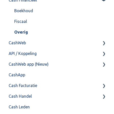
Import/Export
Boekhoud
Postbus
Fiscaal
Training & Consultancy
Overig
CashWeb
Overig
API / Koppeling
CashHero Layout
CashWeb app (Nieuw)
Mailen vanuit CASHWeb
Algemeen
CashApp
Algemeen gebruik
Api 3.0 (SOAP API)
Veel gestelde vragen
Cash Facturatie
API 4.0 (REST API)
Cash Handel
Factureren
Cash Leden
Instellingen
Inkoop