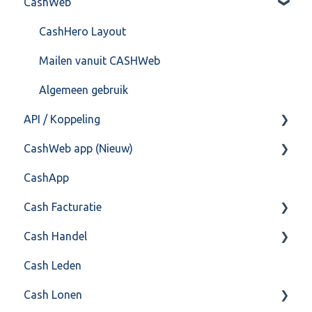
CashWeb
Import/Export
Boekhoud
Postbus
Fiscaal
CashHero Layout
Training & Consultancy
Overig
Mailen vanuit CASHWeb
Overig
Algemeen gebruik
API / Koppeling
CashWeb app (Nieuw)
Algemeen
CashApp
Api 3.0 (SOAP API)
Veel gestelde vragen
Cash Facturatie
API 4.0 (REST API)
Cash Handel
Factureren
Cash Leden
Instellingen
Inkoop
Cash Lonen
Algemeen
Verkoop