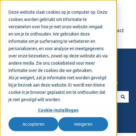
Nederlands
Submenu tonen voor vertalingen
Deze website slaat cookies op je computer op. Deze
cookies worden gebruikt om informatie te
verzamelen over hoe je met onze website omgaat
Login
Support
Contact
en om je te onthouden. We gebruiken deze
informatie om je surfervaring te verbeteren en
personaliseren, en voor analyse en meetgegevens
over onze bezoekers, zowel op deze website als via
andere media. Zie ons
cookiebeleid
voor meer
informatie over de cookies die we gebruiken.
Als je weigert, zal je informatie niet worden gevolgd
Welkom! Hoe kunnen we je helpen?
bij je bezoek aan deze website. Er wordt een kleine
cookie in je browser geplaatst om te onthouden dat
je niet gevolgd wilt worden.
Er zijn geen suggesties want het zoekveld is leeg.
Cookie-instellingen
Accepteren
Weigeren