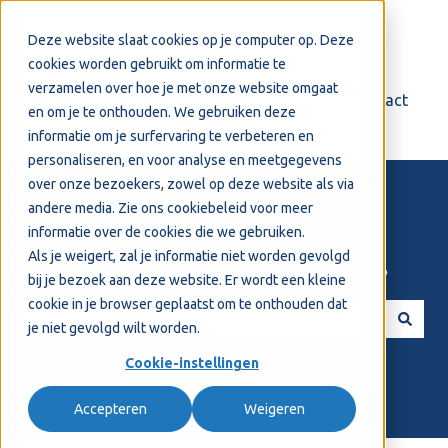
Nederlands
Submenu tonen voor vertalingen
Deze website slaat cookies op je computer op. Deze
cookies worden gebruikt om informatie te
verzamelen over hoe je met onze website omgaat
Login
Support
Contact
en om je te onthouden. We gebruiken deze
informatie om je surfervaring te verbeteren en
personaliseren, en voor analyse en meetgegevens
over onze bezoekers, zowel op deze website als via
andere media. Zie ons
cookiebeleid
voor meer
informatie over de cookies die we gebruiken.
Als je weigert, zal je informatie niet worden gevolgd
Welkom! Hoe kunnen we je helpen?
bij je bezoek aan deze website. Er wordt een kleine
cookie in je browser geplaatst om te onthouden dat
je niet gevolgd wilt worden.
Er zijn geen suggesties want het zoekveld is leeg.
Cookie-instellingen
Accepteren
Weigeren