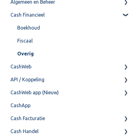
Algemeen en Beheer
Cash Financieel
Bank(koppeling)
Import/Export
Boekhoud
Postbus
Fiscaal
Training & Consultancy
Overig
CashWeb
Overig
API / Koppeling
CashHero Layout
CashWeb app (Nieuw)
Mailen vanuit CASHWeb
Algemeen
CashApp
Algemeen gebruik
Api 3.0 (SOAP API)
Veel gestelde vragen
Cash Facturatie
API 4.0 (REST API)
Cash Handel
Factureren