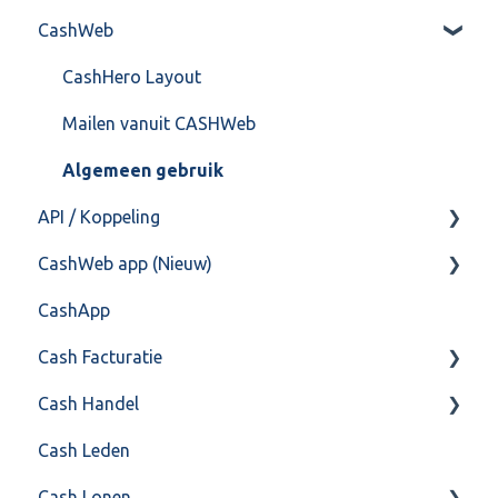
CashWeb
Import/Export
Boekhoud
Postbus
Fiscaal
CashHero Layout
Training & Consultancy
Overig
Mailen vanuit CASHWeb
Overig
Algemeen gebruik
API / Koppeling
CashWeb app (Nieuw)
Algemeen
CashApp
Api 3.0 (SOAP API)
Veel gestelde vragen
Cash Facturatie
API 4.0 (REST API)
Cash Handel
Factureren
Cash Leden
Instellingen
Inkoop
Cash Lonen
Algemeen
Verkoop