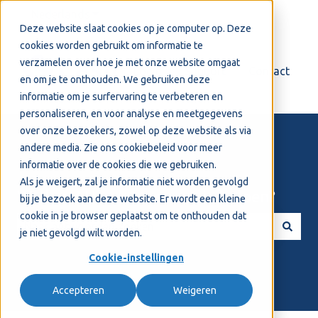
Nederlands
Submenu tonen voor vertalingen
Deze website slaat cookies op je computer op. Deze
cookies worden gebruikt om informatie te
verzamelen over hoe je met onze website omgaat
Login
Support
Contact
en om je te onthouden. We gebruiken deze
informatie om je surfervaring te verbeteren en
personaliseren, en voor analyse en meetgegevens
over onze bezoekers, zowel op deze website als via
andere media. Zie ons
cookiebeleid
voor meer
informatie over de cookies die we gebruiken.
Als je weigert, zal je informatie niet worden gevolgd
Welkom! Hoe kunnen we je helpen?
bij je bezoek aan deze website. Er wordt een kleine
cookie in je browser geplaatst om te onthouden dat
je niet gevolgd wilt worden.
Er zijn geen suggesties want het zoekveld is leeg.
Cookie-instellingen
Accepteren
Weigeren