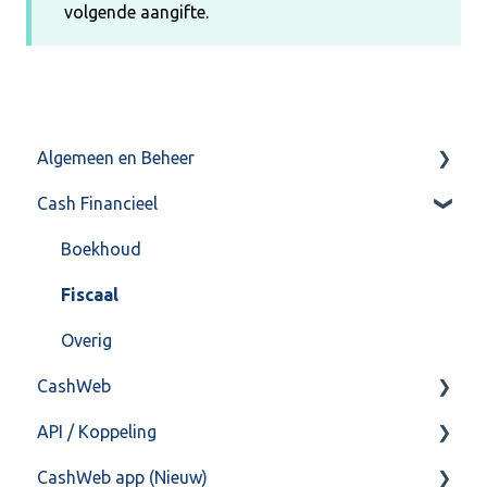
volgende aangifte.
Algemeen en Beheer
Cash Financieel
Bank(koppeling)
Import/Export
Boekhoud
Postbus
Fiscaal
Training & Consultancy
Overig
CashWeb
Overig
API / Koppeling
CashHero Layout
CashWeb app (Nieuw)
Mailen vanuit CASHWeb
Algemeen