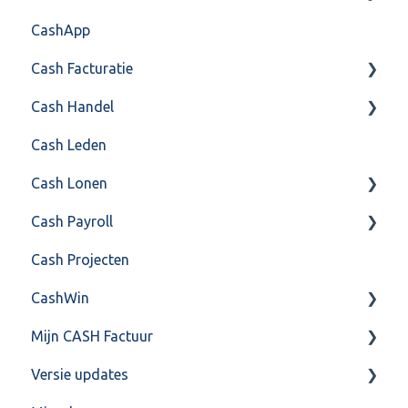
CashApp
Algemeen gebruik
Api 3.0 (SOAP API)
Veel gestelde vragen
Cash Facturatie
API 4.0 (REST API)
Cash Handel
Factureren
Cash Leden
Instellingen
Inkoop
Cash Lonen
Algemeen
Verkoop
Cash Payroll
Formulierlayout
Voorraad
Algemeen
Cash Projecten
Overig
Inrichting
Aangifte
CashWin
VoorraadService & Onderhoud
Jaarafsluiting
Algemeen
Mijn CASH Factuur
Salarisberekening
Basis Training
Overig
Versie updates
Overig
Berekening
Facturatie Loonportal( CASH Lonen)