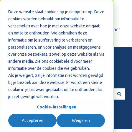
Nederlands
Submenu tonen voor vertalingen
Deze website slaat cookies op je computer op. Deze
cookies worden gebruikt om informatie te
verzamelen over hoe je met onze website omgaat
Login
Support
Contact
en om je te onthouden. We gebruiken deze
informatie om je surfervaring te verbeteren en
personaliseren, en voor analyse en meetgegevens
over onze bezoekers, zowel op deze website als via
andere media. Zie ons
cookiebeleid
voor meer
informatie over de cookies die we gebruiken.
Als je weigert, zal je informatie niet worden gevolgd
Welkom! Hoe kunnen we je helpen?
bij je bezoek aan deze website. Er wordt een kleine
cookie in je browser geplaatst om te onthouden dat
je niet gevolgd wilt worden.
Er zijn geen suggesties want het zoekveld is leeg.
Cookie-instellingen
Accepteren
Weigeren