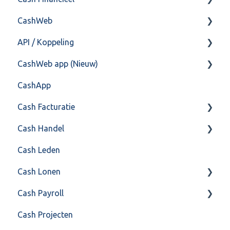
CashWeb
Import/Export
Boekhoud
API / Koppeling
Postbus
Fiscaal
CashHero Layout
CashWeb app (Nieuw)
Training & Consultancy
Overig
Mailen vanuit CASHWeb
Algemeen
CashApp
Overig
Algemeen gebruik
Api 3.0 (SOAP API)
Veel gestelde vragen
Cash Facturatie
API 4.0 (REST API)
Cash Handel
Factureren
Cash Leden
Instellingen
Inkoop
Cash Lonen
Algemeen
Verkoop
Cash Payroll
Formulierlayout
Voorraad
Algemeen
Cash Projecten
Overig
Inrichting
Aangifte