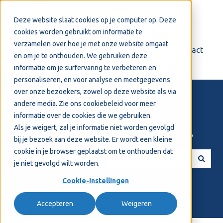
Nederlands
Submenu tonen voor vertalingen
Deze website slaat cookies op je computer op. Deze
cookies worden gebruikt om informatie te
verzamelen over hoe je met onze website omgaat
Login
Support
Contact
en om je te onthouden. We gebruiken deze
informatie om je surfervaring te verbeteren en
personaliseren, en voor analyse en meetgegevens
over onze bezoekers, zowel op deze website als via
andere media. Zie ons
cookiebeleid
voor meer
informatie over de cookies die we gebruiken.
Als je weigert, zal je informatie niet worden gevolgd
Welkom! Hoe kunnen we je helpen?
bij je bezoek aan deze website. Er wordt een kleine
cookie in je browser geplaatst om te onthouden dat
je niet gevolgd wilt worden.
Er zijn geen suggesties want het zoekveld is leeg.
Cookie-instellingen
Accepteren
Weigeren