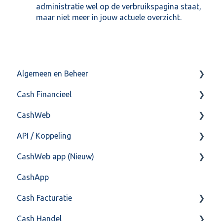
administratie wel op de verbruikspagina staat,
maar niet meer in jouw actuele overzicht.
Algemeen en Beheer
Cash Financieel
Bank(koppeling)
CashWeb
Import/Export
Boekhoud
API / Koppeling
Postbus
Fiscaal
CashHero Layout
CashWeb app (Nieuw)
Training & Consultancy
Overig
Mailen vanuit CASHWeb
Algemeen
CashApp
Overig
Algemeen gebruik
Api 3.0 (SOAP API)
Veel gestelde vragen
Cash Facturatie
API 4.0 (REST API)
Cash Handel
Factureren