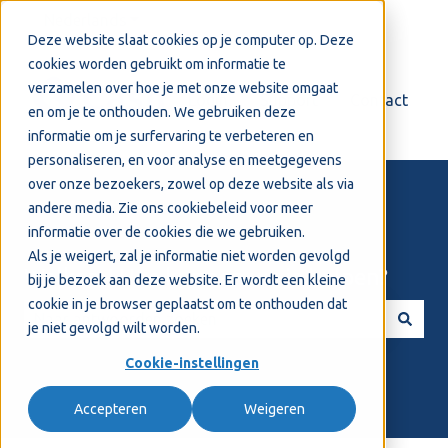
Nederlands
Submenu tonen voor vertalingen
Deze website slaat cookies op je computer op. Deze
cookies worden gebruikt om informatie te
verzamelen over hoe je met onze website omgaat
Login
Support
Contact
en om je te onthouden. We gebruiken deze
informatie om je surfervaring te verbeteren en
personaliseren, en voor analyse en meetgegevens
over onze bezoekers, zowel op deze website als via
andere media. Zie ons
cookiebeleid
voor meer
informatie over de cookies die we gebruiken.
Als je weigert, zal je informatie niet worden gevolgd
Welkom! Hoe kunnen we je helpen?
bij je bezoek aan deze website. Er wordt een kleine
cookie in je browser geplaatst om te onthouden dat
je niet gevolgd wilt worden.
Er zijn geen suggesties want het zoekveld is leeg.
Cookie-instellingen
Accepteren
Weigeren