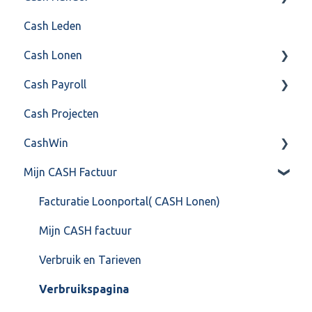
Cash Leden
Instellingen
Inkoop
Cash Lonen
Algemeen
Verkoop
Cash Payroll
Formulierlayout
Voorraad
Algemeen
Cash Projecten
Overig
Inrichting
Aangifte
CashWin
VoorraadService & Onderhoud
Jaarafsluiting
Algemeen
Mijn CASH Factuur
Salarisberekening
Basis Training
Overig
Overig
Berekening
Facturatie Loonportal( CASH Lonen)
FAQ – Beëindiging CASH Lonen en overstap naar
FAQ
Mijn CASH factuur
Cash Payroll
Gebruikersaccount
Verbruik en Tarieven
Loonaangifte
Grootboekrekening & Journaalpost
Verbruikspagina