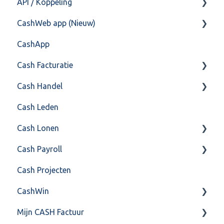
API / Koppeling
CashHero Layout
CashWeb app (Nieuw)
Mailen vanuit CASHWeb
Algemeen
CashApp
Algemeen gebruik
Api 3.0 (SOAP API)
Veel gestelde vragen
Cash Facturatie
API 4.0 (REST API)
Cash Handel
Factureren
Cash Leden
Instellingen
Inkoop
Cash Lonen
Algemeen
Verkoop
Cash Payroll
Formulierlayout
Voorraad
Algemeen
Cash Projecten
Overig
Inrichting
Aangifte
CashWin
VoorraadService & Onderhoud
Jaarafsluiting
Algemeen
Mijn CASH Factuur
Salarisberekening
Basis Training
Overig