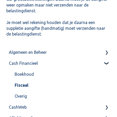
weer opmaken maar niet verzenden naar de
belastingdienst.
Je moet wel rekening houden dat je daarna een
suppletie aangifte (handmatig) moet verzenden naar
de belastingdienst.
Algemeen en Beheer
Cash Financieel
Bank(koppeling)
Import/Export
Boekhoud
Postbus
Fiscaal
Training & Consultancy
Overig
CashWeb
Overig