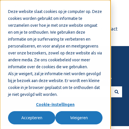
Nederlands
Submenu tonen voor vertalingen
Deze website slaat cookies op je computer op. Deze
cookies worden gebruikt om informatie te
verzamelen over hoe je met onze website omgaat
Login
Support
Contact
en om je te onthouden. We gebruiken deze
informatie om je surfervaring te verbeteren en
personaliseren, en voor analyse en meetgegevens
over onze bezoekers, zowel op deze website als via
andere media. Zie ons
cookiebeleid
voor meer
informatie over de cookies die we gebruiken.
Als je weigert, zal je informatie niet worden gevolgd
Welkom! Hoe kunnen we je helpen?
bij je bezoek aan deze website. Er wordt een kleine
cookie in je browser geplaatst om te onthouden dat
je niet gevolgd wilt worden.
Er zijn geen suggesties want het zoekveld is leeg.
Cookie-instellingen
Accepteren
Weigeren