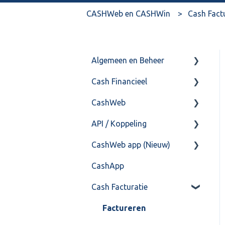
CASHWeb en CASHWin
Cash Fact
Algemeen en Beheer
Cash Financieel
Bank(koppeling)
CashWeb
Import/Export
Boekhoud
API / Koppeling
Postbus
Fiscaal
CashHero Layout
CashWeb app (Nieuw)
Training & Consultancy
Overig
Mailen vanuit CASHWeb
Algemeen
CashApp
Overig
Algemeen gebruik
Api 3.0 (SOAP API)
Veel gestelde vragen
Cash Facturatie
API 4.0 (REST API)
Factureren