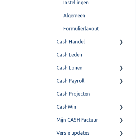
Instellingen
Algemeen
Formulierlayout
Cash Handel
Cash Leden
Inkoop
Cash Lonen
Verkoop
Cash Payroll
Voorraad
Algemeen
Cash Projecten
Overig
Inrichting
Aangifte
CashWin
VoorraadService &
Jaarafsluiting
Algemeen
Onderhoud
Mijn CASH Factuur
Salarisberekening
Basis Training
Overig
Versie updates
Overig
Berekening
Facturatie Loonportal(