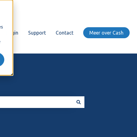
es
Login
Support
Contact
Meer over Cash
e