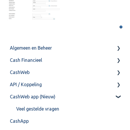
Algemeen en Beheer
Cash Financieel
Bank(koppeling)
CashWeb
Import/Export
Boekhoud
API / Koppeling
Postbus
Fiscaal
CashHero Layout
CashWeb app (Nieuw)
Training & Consultancy
Overig
Mailen vanuit CASHWeb
Algemeen
Overig
Algemeen gebruik
Api 3.0 (SOAP API)
Veel gestelde vragen
CashApp
API 4.0 (REST API)