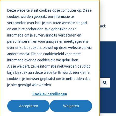
Nederlands
Submenu tonen voor vertalingen
Deze website slaat cookies op je computer op. Deze
cookies worden gebruikt om informatie te
verzamelen over hoe je met onze website omgaat
Login
Support
Contact
en om je te onthouden. We gebruiken deze
informatie om je surfervaring te verbeteren en
personaliseren, en voor analyse en meetgegevens
over onze bezoekers, zowel op deze website als via
andere media. Zie ons
cookiebeleid
voor meer
informatie over de cookies die we gebruiken.
Als je weigert, zal je informatie niet worden gevolgd
Welkom! Hoe kunnen we je helpen?
bij je bezoek aan deze website. Er wordt een kleine
cookie in je browser geplaatst om te onthouden dat
je niet gevolgd wilt worden.
Er zijn geen suggesties want het zoekveld is leeg.
Cookie-instellingen
Accepteren
Weigeren