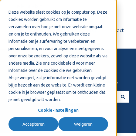
Nederlands
Submenu tonen voor vertalingen
Deze website slaat cookies op je computer op. Deze
cookies worden gebruikt om informatie te
verzamelen over hoe je met onze website omgaat
Login
Support
Contact
en om je te onthouden. We gebruiken deze
informatie om je surfervaring te verbeteren en
personaliseren, en voor analyse en meetgegevens
over onze bezoekers, zowel op deze website als via
andere media. Zie ons
cookiebeleid
voor meer
informatie over de cookies die we gebruiken.
Als je weigert, zal je informatie niet worden gevolgd
Welkom! Hoe kunnen we je helpen?
bij je bezoek aan deze website. Er wordt een kleine
cookie in je browser geplaatst om te onthouden dat
je niet gevolgd wilt worden.
Er zijn geen suggesties want het zoekveld is leeg.
Cookie-instellingen
Accepteren
Weigeren