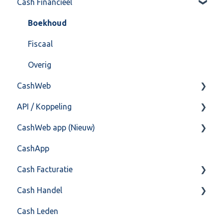
Cash Financieel
Bank(koppeling)
Import/Export
Boekhoud
Postbus
Fiscaal
Training & Consultancy
Overig
CashWeb
Overig
API / Koppeling
CashHero Layout
CashWeb app (Nieuw)
Mailen vanuit CASHWeb
Algemeen
CashApp
Algemeen gebruik
Api 3.0 (SOAP API)
Veel gestelde vragen
Cash Facturatie
API 4.0 (REST API)
Cash Handel
Factureren
Cash Leden
Instellingen
Inkoop