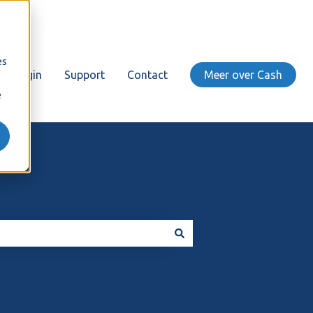
es
Login
Support
Contact
Meer over Cash
e