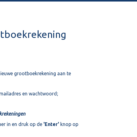
otboekrekening
nieuwe grootboekrekening aan te
e-mailadres en wachtwoord;
krekeningen
mer in en druk op de
'Enter'
knop op