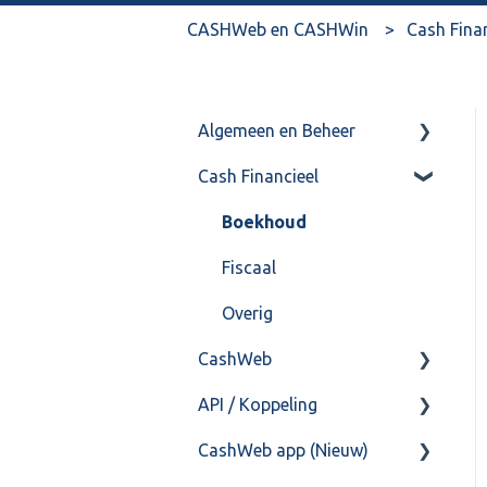
CASHWeb en CASHWin
Cash Fina
Algemeen en Beheer
Cash Financieel
Bank(koppeling)
Import/Export
Boekhoud
Postbus
Fiscaal
Training & Consultancy
Overig
CashWeb
Overig
API / Koppeling
CashHero Layout
CashWeb app (Nieuw)
Mailen vanuit CASHWeb
Algemeen