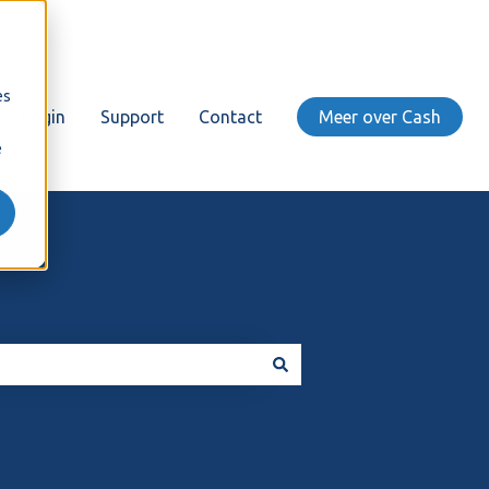
es
Login
Support
Contact
Meer over Cash
e