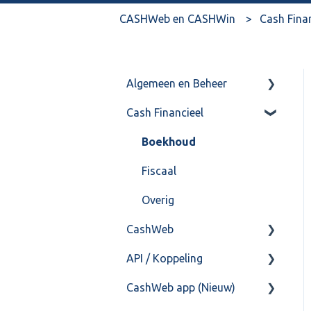
CASHWeb en CASHWin
Cash Fina
Algemeen en Beheer
Cash Financieel
Bank(koppeling)
Import/Export
Boekhoud
Postbus
Fiscaal
Training & Consultancy
Overig
CashWeb
Overig
API / Koppeling
CashHero Layout
CashWeb app (Nieuw)
Mailen vanuit CASHWeb
Algemeen