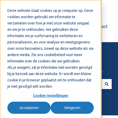
Nederlands
Submenu tonen voor vertalingen
Deze website slaat cookies op je computer op. Deze
cookies worden gebruikt om informatie te
verzamelen over hoe je met onze website omgaat
Login
Support
Contact
en om je te onthouden. We gebruiken deze
informatie om je surfervaring te verbeteren en
personaliseren, en voor analyse en meetgegevens
over onze bezoekers, zowel op deze website als via
andere media. Zie ons
cookiebeleid
voor meer
informatie over de cookies die we gebruiken.
Als je weigert, zal je informatie niet worden gevolgd
Welkom! Hoe kunnen we je helpen?
bij je bezoek aan deze website. Er wordt een kleine
cookie in je browser geplaatst om te onthouden dat
je niet gevolgd wilt worden.
Er zijn geen suggesties want het zoekveld is leeg.
Cookie-instellingen
Accepteren
Weigeren