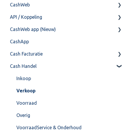
CashWeb
Import/Export
Boekhoud
API / Koppeling
Postbus
Fiscaal
CashHero Layout
CashWeb app (Nieuw)
Training & Consultancy
Overig
Mailen vanuit CASHWeb
Algemeen
CashApp
Overig
Algemeen gebruik
Api 3.0 (SOAP API)
Veel gestelde vragen
Cash Facturatie
API 4.0 (REST API)
Cash Handel
Factureren
Instellingen
Inkoop
Algemeen
Verkoop
Formulierlayout
Voorraad
Overig
VoorraadService & Onderhoud