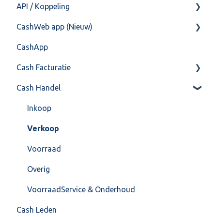
API / Koppeling
Postbus
Fiscaal
CashHero Layout
CashWeb app (Nieuw)
Training & Consultancy
Overig
Mailen vanuit CASHWeb
Algemeen
CashApp
Overig
Algemeen gebruik
Api 3.0 (SOAP API)
Veel gestelde vragen
Cash Facturatie
API 4.0 (REST API)
Cash Handel
Factureren
Instellingen
Inkoop
Algemeen
Verkoop
Formulierlayout
Voorraad
Overig
VoorraadService & Onderhoud
Cash Leden