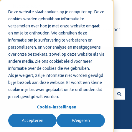
Nederlands
Submenu tonen voor vertalingen
Deze website slaat cookies op je computer op. Deze
cookies worden gebruikt om informatie te
verzamelen over hoe je met onze website omgaat
Login
Support
Contact
en om je te onthouden. We gebruiken deze
informatie om je surfervaring te verbeteren en
personaliseren, en voor analyse en meetgegevens
over onze bezoekers, zowel op deze website als via
andere media. Zie ons
cookiebeleid
voor meer
informatie over de cookies die we gebruiken.
Als je weigert, zal je informatie niet worden gevolgd
Welkom! Hoe kunnen we je helpen?
bij je bezoek aan deze website. Er wordt een kleine
cookie in je browser geplaatst om te onthouden dat
je niet gevolgd wilt worden.
Er zijn geen suggesties want het zoekveld is leeg.
Cookie-instellingen
Accepteren
Weigeren