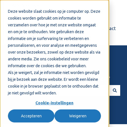
Nederlands
Submenu tonen voor vertalingen
Deze website slaat cookies op je computer op. Deze
cookies worden gebruikt om informatie te
verzamelen over hoe je met onze website omgaat
Login
Support
Contact
en om je te onthouden. We gebruiken deze
informatie om je surfervaring te verbeteren en
personaliseren, en voor analyse en meetgegevens
over onze bezoekers, zowel op deze website als via
andere media. Zie ons
cookiebeleid
voor meer
informatie over de cookies die we gebruiken.
Als je weigert, zal je informatie niet worden gevolgd
Welkom! Hoe kunnen we je helpen?
bij je bezoek aan deze website. Er wordt een kleine
cookie in je browser geplaatst om te onthouden dat
je niet gevolgd wilt worden.
Er zijn geen suggesties want het zoekveld is leeg.
Cookie-instellingen
Accepteren
Weigeren