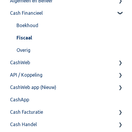
Algemeen en Beheer
Cash Financieel
Bank(koppeling)
Import/Export
Boekhoud
Postbus
Fiscaal
Training & Consultancy
Overig
CashWeb
Overig
API / Koppeling
CashHero Layout
CashWeb app (Nieuw)
Mailen vanuit CASHWeb
Algemeen
CashApp
Algemeen gebruik
Api 3.0 (SOAP API)
Veel gestelde vragen
Cash Facturatie
API 4.0 (REST API)
Cash Handel
Factureren