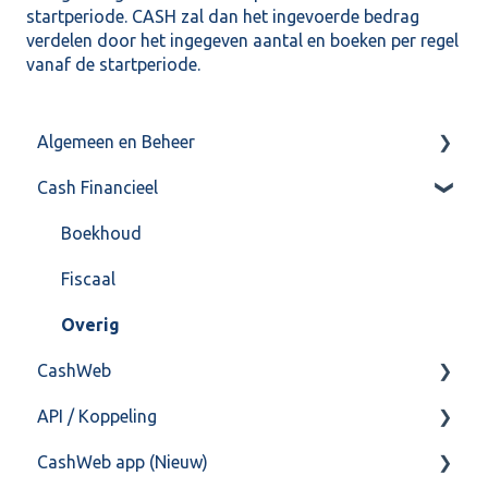
startperiode. CASH zal dan het ingevoerde bedrag
verdelen door het ingegeven aantal en boeken per regel
vanaf de startperiode.
Algemeen en Beheer
Cash Financieel
Bank(koppeling)
Import/Export
Boekhoud
Postbus
Fiscaal
Training & Consultancy
Overig
CashWeb
Overig
API / Koppeling
CashHero Layout
CashWeb app (Nieuw)
Mailen vanuit CASHWeb
Algemeen