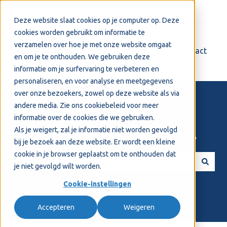
Nederlands
Submenu tonen voor vertalingen
Deze website slaat cookies op je computer op. Deze
cookies worden gebruikt om informatie te
verzamelen over hoe je met onze website omgaat
Login
Support
Contact
en om je te onthouden. We gebruiken deze
informatie om je surfervaring te verbeteren en
personaliseren, en voor analyse en meetgegevens
over onze bezoekers, zowel op deze website als via
andere media. Zie ons
cookiebeleid
voor meer
informatie over de cookies die we gebruiken.
Als je weigert, zal je informatie niet worden gevolgd
Welkom! Hoe kunnen we je helpen?
bij je bezoek aan deze website. Er wordt een kleine
cookie in je browser geplaatst om te onthouden dat
je niet gevolgd wilt worden.
Er zijn geen suggesties want het zoekveld is leeg.
Cookie-instellingen
Accepteren
Weigeren