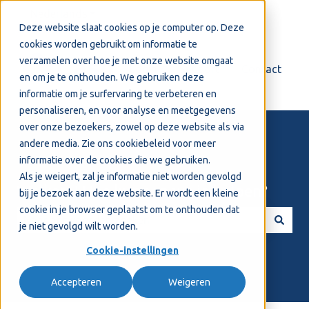
Nederlands
Submenu tonen voor vertalingen
Deze website slaat cookies op je computer op. Deze
cookies worden gebruikt om informatie te
verzamelen over hoe je met onze website omgaat
Login
Support
Contact
en om je te onthouden. We gebruiken deze
informatie om je surfervaring te verbeteren en
personaliseren, en voor analyse en meetgegevens
over onze bezoekers, zowel op deze website als via
andere media. Zie ons
cookiebeleid
voor meer
informatie over de cookies die we gebruiken.
Als je weigert, zal je informatie niet worden gevolgd
Welkom! Hoe kunnen we je helpen?
bij je bezoek aan deze website. Er wordt een kleine
cookie in je browser geplaatst om te onthouden dat
je niet gevolgd wilt worden.
Er zijn geen suggesties want het zoekveld is leeg.
Cookie-instellingen
Accepteren
Weigeren