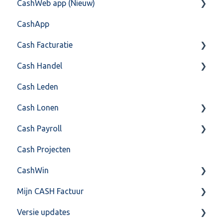
CashWeb app (Nieuw)
Mailen vanuit CASHWeb
Algemeen
CashApp
Algemeen gebruik
Api 3.0 (SOAP API)
Veel gestelde vragen
Cash Facturatie
API 4.0 (REST API)
Cash Handel
Factureren
Cash Leden
Instellingen
Inkoop
Cash Lonen
Algemeen
Verkoop
Cash Payroll
Formulierlayout
Voorraad
Algemeen
Cash Projecten
Overig
Inrichting
Aangifte
CashWin
VoorraadService & Onderhoud
Jaarafsluiting
Algemeen
Mijn CASH Factuur
Salarisberekening
Basis Training
Overig
Versie updates
Overig
Berekening
Facturatie Loonportal( CASH Lonen)