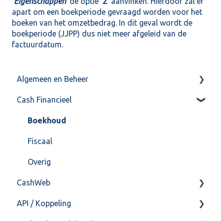
'Eigenschappen'
de optie
'Z'
aanvinken. Hierdoor zal er
apart om een boekperiode gevraagd worden voor het
boeken van het omzetbedrag. In dit geval wordt de
boekperiode (JJPP) dus niet meer afgeleid van de
factuurdatum.
Algemeen en Beheer
Cash Financieel
Bank(koppeling)
Import/Export
Boekhoud
Postbus
Fiscaal
Training & Consultancy
Overig
CashWeb
Overig
API / Koppeling
CashHero Layout