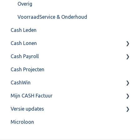
Overig
VoorraadService & Onderhoud
Cash Leden
Cash Lonen
Cash Payroll
Algemeen
Cash Projecten
Inrichting
Aangifte
CashWin
Jaarafsluiting
Algemeen
Mijn CASH Factuur
Salarisberekening
Basis Training
Overig
Versie updates
Overig
Berekening
Facturatie Loonportal( CASH Lonen)
Microloon
FAQ – Beëindiging CASH Lonen en overstap naar
FAQ
Mijn CASH factuur
CashWeb updates 2025
Cash Payroll
Gebruikersaccount
Verbruik en Tarieven
CashWeb updates 2024