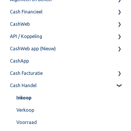
Cash Financieel
Bank(koppeling)
CashWeb
Import/Export
Boekhoud
API / Koppeling
Postbus
Fiscaal
CashHero Layout
CashWeb app (Nieuw)
Training & Consultancy
Overig
Mailen vanuit CASHWeb
Algemeen
CashApp
Overig
Algemeen gebruik
Api 3.0 (SOAP API)
Veel gestelde vragen
Cash Facturatie
API 4.0 (REST API)
Cash Handel
Factureren
Instellingen
Inkoop
Algemeen
Verkoop
Formulierlayout
Voorraad