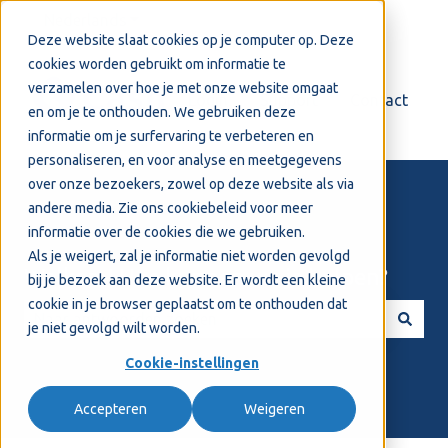
Nederlands
Submenu tonen voor vertalingen
Deze website slaat cookies op je computer op. Deze
cookies worden gebruikt om informatie te
verzamelen over hoe je met onze website omgaat
Login
Support
Contact
en om je te onthouden. We gebruiken deze
informatie om je surfervaring te verbeteren en
personaliseren, en voor analyse en meetgegevens
over onze bezoekers, zowel op deze website als via
andere media. Zie ons
cookiebeleid
voor meer
informatie over de cookies die we gebruiken.
Als je weigert, zal je informatie niet worden gevolgd
Welkom! Hoe kunnen we je helpen?
bij je bezoek aan deze website. Er wordt een kleine
cookie in je browser geplaatst om te onthouden dat
je niet gevolgd wilt worden.
Er zijn geen suggesties want het zoekveld is leeg.
Cookie-instellingen
Accepteren
Weigeren