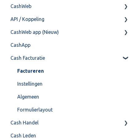
CashWeb
Import/Export
Boekhoud
API / Koppeling
Postbus
Fiscaal
CashHero Layout
CashWeb app (Nieuw)
Training & Consultancy
Overig
Mailen vanuit CASHWeb
Algemeen
CashApp
Overig
Algemeen gebruik
Api 3.0 (SOAP API)
Veel gestelde vragen
Cash Facturatie
API 4.0 (REST API)
Factureren
Instellingen
Algemeen
Formulierlayout
Cash Handel
Cash Leden
Inkoop