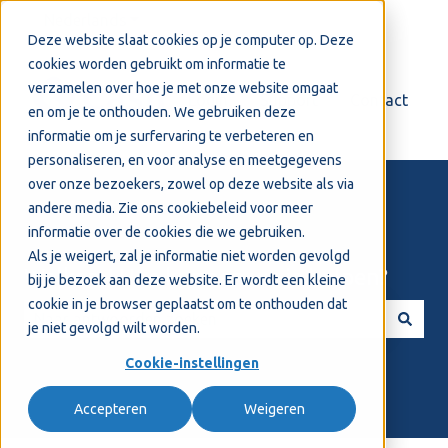
Nederlands
Submenu tonen voor vertalingen
Deze website slaat cookies op je computer op. Deze
cookies worden gebruikt om informatie te
verzamelen over hoe je met onze website omgaat
Login
Support
Contact
en om je te onthouden. We gebruiken deze
informatie om je surfervaring te verbeteren en
personaliseren, en voor analyse en meetgegevens
over onze bezoekers, zowel op deze website als via
andere media. Zie ons
cookiebeleid
voor meer
informatie over de cookies die we gebruiken.
Als je weigert, zal je informatie niet worden gevolgd
Welkom! Hoe kunnen we je helpen?
bij je bezoek aan deze website. Er wordt een kleine
cookie in je browser geplaatst om te onthouden dat
je niet gevolgd wilt worden.
Er zijn geen suggesties want het zoekveld is leeg.
Cookie-instellingen
Accepteren
Weigeren