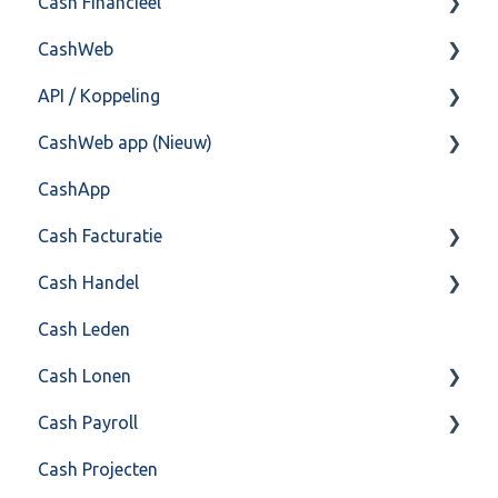
Cash Financieel
CashWeb
Boekhoud
API / Koppeling
Fiscaal
CashHero Layout
CashWeb app (Nieuw)
Overig
Mailen vanuit CASHWeb
Algemeen
CashApp
Algemeen gebruik
Api 3.0 (SOAP API)
Veel gestelde vragen
Cash Facturatie
API 4.0 (REST API)
Cash Handel
Factureren
Cash Leden
Instellingen
Inkoop
Cash Lonen
Algemeen
Verkoop
Cash Payroll
Formulierlayout
Voorraad
Algemeen
Cash Projecten
Overig
Inrichting
Aangifte