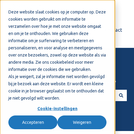
Nederlands
Submenu tonen voor vertalingen
Deze website slaat cookies op je computer op. Deze
cookies worden gebruikt om informatie te
verzamelen over hoe je met onze website omgaat
Login
Support
Contact
en om je te onthouden. We gebruiken deze
informatie om je surfervaring te verbeteren en
personaliseren, en voor analyse en meetgegevens
over onze bezoekers, zowel op deze website als via
andere media. Zie ons
cookiebeleid
voor meer
informatie over de cookies die we gebruiken.
Als je weigert, zal je informatie niet worden gevolgd
Welkom! Hoe kunnen we je helpen?
bij je bezoek aan deze website. Er wordt een kleine
cookie in je browser geplaatst om te onthouden dat
je niet gevolgd wilt worden.
Er zijn geen suggesties want het zoekveld is leeg.
Cookie-instellingen
Accepteren
Weigeren