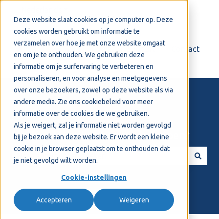
Nederlands
Submenu tonen voor vertalingen
Deze website slaat cookies op je computer op. Deze
cookies worden gebruikt om informatie te
verzamelen over hoe je met onze website omgaat
Login
Support
Contact
en om je te onthouden. We gebruiken deze
informatie om je surfervaring te verbeteren en
personaliseren, en voor analyse en meetgegevens
over onze bezoekers, zowel op deze website als via
andere media. Zie ons
cookiebeleid
voor meer
informatie over de cookies die we gebruiken.
Als je weigert, zal je informatie niet worden gevolgd
Welkom! Hoe kunnen we je helpen?
bij je bezoek aan deze website. Er wordt een kleine
cookie in je browser geplaatst om te onthouden dat
je niet gevolgd wilt worden.
Er zijn geen suggesties want het zoekveld is leeg.
Cookie-instellingen
Accepteren
Weigeren