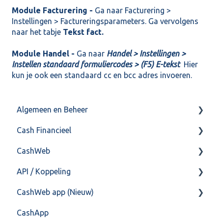
Module Facturering -
Ga naar Facturering >
Instellingen > Factureringsparameters. Ga vervolgens
naar het tabje
Tekst fact.
Module Handel -
Ga naar
Handel >
Inste
llingen >
Instellen standaard formuliercodes > (F5) E-tekst
Hier
kun je ook een standaard cc en bcc adres invoeren.
Algemeen en Beheer
Cash Financieel
Bank(koppeling)
CashWeb
Import/Export
Boekhoud
API / Koppeling
Postbus
Fiscaal
CashHero Layout
CashWeb app (Nieuw)
Training & Consultancy
Overig
Mailen vanuit CASHWeb
Algemeen
CashApp
Overig
Algemeen gebruik
Api 3.0 (SOAP API)
Veel gestelde vragen