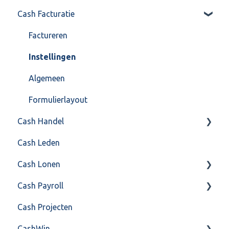
Cash Facturatie
API 4.0 (REST API)
Factureren
Instellingen
Algemeen
Formulierlayout
Cash Handel
Cash Leden
Inkoop
Cash Lonen
Verkoop
Cash Payroll
Voorraad
Algemeen
Cash Projecten
Overig
Inrichting
Aangifte
CashWin
VoorraadService & Onderhoud
Jaarafsluiting
Algemeen