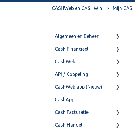
CASHWeb en CASHWin
Mijn CASH
Algemeen en Beheer
Cash Financieel
Bank(koppeling)
CashWeb
Import/Export
Boekhoud
API / Koppeling
Postbus
Fiscaal
CashHero Layout
CashWeb app (Nieuw)
Training & Consultancy
Overig
Mailen vanuit CASHWeb
Algemeen
CashApp
Overig
Algemeen gebruik
Api 3.0 (SOAP API)
Veel gestelde vragen
Cash Facturatie
API 4.0 (REST API)
Cash Handel
Factureren