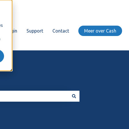
es
Login
Support
Contact
Meer over Cash
e