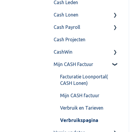
Cash Leden
Instellingen
Inkoop
Cash Lonen
Algemeen
Verkoop
Cash Payroll
Formulierlayout
Voorraad
Algemeen
Cash Projecten
Overig
Inrichting
Aangifte
CashWin
VoorraadService &
Jaarafsluiting
Algemeen
Onderhoud
Mijn CASH Factuur
Salarisberekening
Basis Training
Overig
Overig
Berekening
Facturatie Loonportal(
CASH Lonen)
FAQ – Beëindiging CASH
FAQ
Lonen en overstap naar
Mijn CASH factuur
Gebruikersaccount
Cash Payroll
Verbruik en Tarieven
Grootboekrekening &
Loonaangifte
Journaalpost
Verbruikspagina