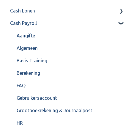
Cash Lonen
Algemeen
Verkoop
Cash Payroll
Formulierlayout
Voorraad
Algemeen
Overig
Inrichting
Aangifte
VoorraadService & Onderhoud
Jaarafsluiting
Algemeen
Salarisberekening
Basis Training
Overig
Berekening
FAQ – Beëindiging CASH Lonen en overstap naar
FAQ
Cash Payroll
Gebruikersaccount
Loonaangifte
Grootboekrekening & Journaalpost
HR