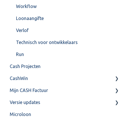
Workflow
Loonaangifte
Verlof
Technisch voor ontwikkelaars
Run
Cash Projecten
CashWin
Mijn CASH Factuur
Overig
Versie updates
Facturatie Loonportal( CASH Lonen)
Microloon
Mijn CASH factuur
CashWeb updates 2025
Verbruik en Tarieven
CashWeb updates 2024