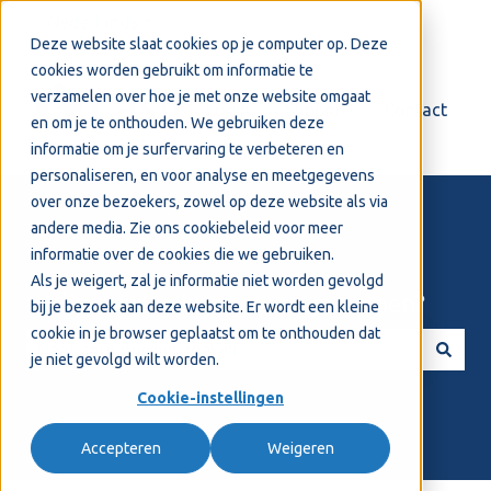
Nederlands
Submenu tonen voor vertalingen
Deze website slaat cookies op je computer op. Deze
cookies worden gebruikt om informatie te
verzamelen over hoe je met onze website omgaat
Login
Support
Contact
en om je te onthouden. We gebruiken deze
informatie om je surfervaring te verbeteren en
personaliseren, en voor analyse en meetgegevens
over onze bezoekers, zowel op deze website als via
andere media. Zie ons
cookiebeleid
voor meer
informatie over de cookies die we gebruiken.
Als je weigert, zal je informatie niet worden gevolgd
Welkom! Hoe kunnen we je helpen?
bij je bezoek aan deze website. Er wordt een kleine
cookie in je browser geplaatst om te onthouden dat
je niet gevolgd wilt worden.
Er zijn geen suggesties want het zoekveld is leeg.
Cookie-instellingen
Accepteren
Weigeren