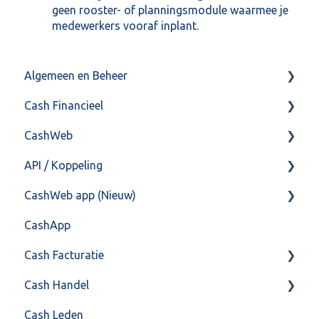
geen rooster- of planningsmodule waarmee je
medewerkers vooraf inplant.
Algemeen en Beheer
Cash Financieel
Bank(koppeling)
CashWeb
Import/Export
Boekhoud
API / Koppeling
Postbus
Fiscaal
CashHero Layout
CashWeb app (Nieuw)
Training & Consultancy
Overig
Mailen vanuit CASHWeb
Algemeen
CashApp
Overig
Algemeen gebruik
Api 3.0 (SOAP API)
Veel gestelde vragen
Cash Facturatie
API 4.0 (REST API)
Cash Handel
Factureren
Cash Leden
Instellingen
Inkoop