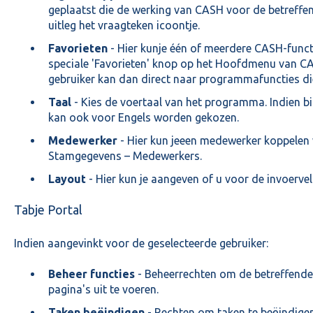
geplaatst die de werking van CASH voor de betreffen
uitleg het vraagteken icoontje.
Favorieten
- Hier kunje één of meerdere CASH-func
speciale 'Favorieten' knop op het Hoofdmenu van 
gebruiker kan dan direct naar programmafuncties die
Taal
- Kies de voertaal van het programma. Indien 
kan ook voor Engels worden gekozen.
Medewerker
- Hier kun jeeen medewerker koppelen w
Stamgegevens – Medewerkers.
Layout
- Hier kun je aangeven of u voor de invoerve
Tabje Portal
Indien aangevinkt voor de geselecteerde gebruiker:
Beheer functies
- Beheerrechten om de betreffende
pagina's uit te voeren.
Taken beëindigen
- Rechten om taken te beëindigen