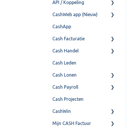
API / Koppeling
Fiscaal
CashHero Layout
CashWeb app (Nieuw)
Overig
Mailen vanuit CASHWeb
Algemeen
CashApp
Algemeen gebruik
Api 3.0 (SOAP API)
Veel gestelde vragen
Cash Facturatie
API 4.0 (REST API)
Cash Handel
Factureren
Cash Leden
Instellingen
Inkoop
Cash Lonen
Algemeen
Verkoop
Cash Payroll
Formulierlayout
Voorraad
Algemeen
Cash Projecten
Overig
Inrichting
Aangifte
CashWin
VoorraadService &
Jaarafsluiting
Algemeen
Onderhoud
Mijn CASH Factuur
Salarisberekening
Basis Training
Overig