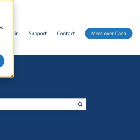
es
Login
Support
Contact
Meer over Cash
e