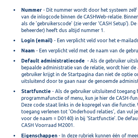
Nummer
- Dit nummer wordt door het systeem zelf 
van de inlogcode binnen de CASHWeb-relatie. Binne
als de 'gebruikerscode' (zie verder ‘CASH Setup’). De
beheerder) heeft dus altijd nummer 1.
Login (email)
- Een verplicht veld voor het e-mailad
Naam
- Een verplicht veld met de naam van de gebru
Default administratiecode
- Als de gebruiker uitsl
bepaalde administratie van de relatie, wordt hier de
gebruiker krijgt in de Startpagina dan niet de optie 
uitsluitend door te gaan naar de genoemde administ
Startfunctie
- Als de gebruiker uitsluitend toegang 
programmafunctie of menu, kun je hier de CASH-func
Deze code staat links in de kopregel van die functie.
toegang verlenen tot 'Onderhoud relaties', dan vul je
voor de naam = D0140) in bij ‘Startfunctie’. De defa
CASH Voorraad M2001.
Eigenschappen
- In deze rubriek kunnen één of mee