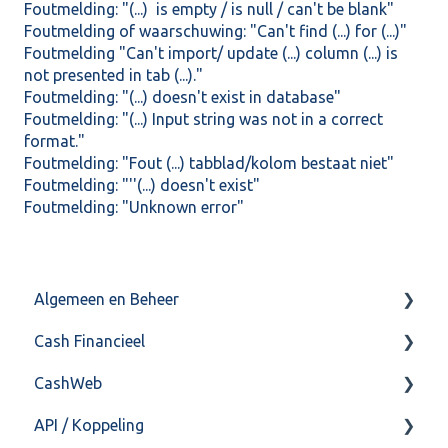
Foutmelding: "(...) is empty / is null / can't be blank"
Foutmelding of waarschuwing: "Can't find (...) for (...)"
Foutmelding "Can't import/ update (...) column (...) is
not presented in tab (...)."
Foutmelding: "(...) doesn't exist in database"
Foutmelding: "(...) Input string was not in a correct
format."
Foutmelding: "Fout (...) tabblad/kolom bestaat niet"
Foutmelding: "''(...) doesn't exist"
Foutmelding: "Unknown error"
Algemeen en Beheer
Cash Financieel
Bank(koppeling)
CashWeb
Import/Export
Boekhoud
API / Koppeling
Postbus
Fiscaal
CashHero Layout