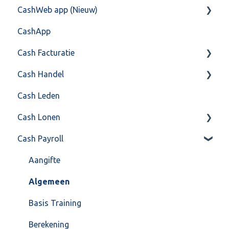
CashWeb app (Nieuw)
Training & Consultancy
Overig
Mailen vanuit CASHWeb
Algemeen
CashApp
Overig
Algemeen gebruik
Api 3.0 (SOAP API)
Veel gestelde vragen
Cash Facturatie
API 4.0 (REST API)
Cash Handel
Factureren
Cash Leden
Instellingen
Inkoop
Cash Lonen
Algemeen
Verkoop
Cash Payroll
Formulierlayout
Voorraad
Algemeen
Overig
Inrichting
Aangifte
VoorraadService & Onderhoud
Jaarafsluiting
Algemeen
Salarisberekening
Basis Training
Overig
Berekening