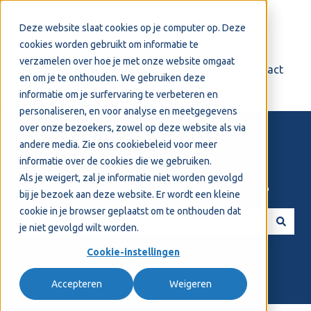
Nederlands
Submenu tonen voor vertalingen
Deze website slaat cookies op je computer op. Deze
cookies worden gebruikt om informatie te
verzamelen over hoe je met onze website omgaat
Login
Support
Contact
en om je te onthouden. We gebruiken deze
informatie om je surfervaring te verbeteren en
personaliseren, en voor analyse en meetgegevens
over onze bezoekers, zowel op deze website als via
andere media. Zie ons
cookiebeleid
voor meer
informatie over de cookies die we gebruiken.
Als je weigert, zal je informatie niet worden gevolgd
Welkom! Hoe kunnen we je helpen?
bij je bezoek aan deze website. Er wordt een kleine
cookie in je browser geplaatst om te onthouden dat
je niet gevolgd wilt worden.
Er zijn geen suggesties want het zoekveld is leeg.
Cookie-instellingen
Accepteren
Weigeren