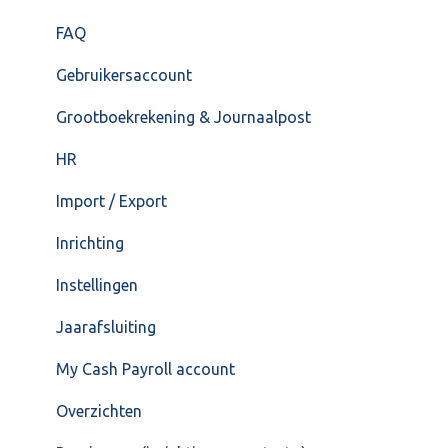
FAQ – Beëindiging CASH Lonen en overstap naar
FAQ
Cash Payroll
Gebruikersaccount
Loonaangifte
Grootboekrekening & Journaalpost
HR
Import / Export
Inrichting
Instellingen
Jaarafsluiting
My Cash Payroll account
Overzichten