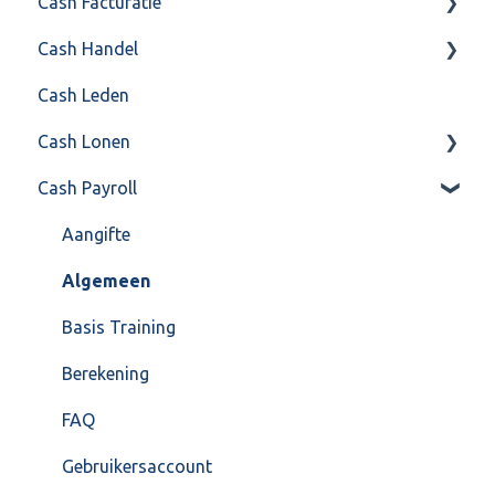
Cash Facturatie
API 4.0 (REST API)
Cash Handel
Factureren
Cash Leden
Instellingen
Inkoop
Cash Lonen
Algemeen
Verkoop
Cash Payroll
Formulierlayout
Voorraad
Algemeen
Overig
Inrichting
Aangifte
VoorraadService & Onderhoud
Jaarafsluiting
Algemeen
Salarisberekening
Basis Training
Overig
Berekening
FAQ – Beëindiging CASH Lonen en overstap naar
FAQ
Cash Payroll
Gebruikersaccount
Loonaangifte