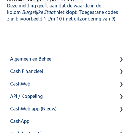
Deze melding geeft aan dat de waarde in de
kolom
Burgelijke Staat
niet klopt. Toegestane codes
zijn bijvoorbeeld 1 t/m 10 (met uitzondering van 9).
Algemeen en Beheer
Cash Financieel
Bank(koppeling)
CashWeb
Import/Export
Boekhoud
API / Koppeling
Postbus
Fiscaal
CashHero Layout
CashWeb app (Nieuw)
Training & Consultancy
Overig
Mailen vanuit CASHWeb
Algemeen
CashApp
Overig
Algemeen gebruik
Api 3.0 (SOAP API)
Veel gestelde vragen