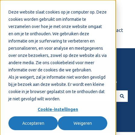
Nederlands
Submenu tonen voor vertalingen
Deze website slaat cookies op je computer op. Deze
cookies worden gebruikt om informatie te
verzamelen over hoe je met onze website omgaat
Login
Support
Contact
en om je te onthouden. We gebruiken deze
informatie om je surfervaring te verbeteren en
personaliseren, en voor analyse en meetgegevens
over onze bezoekers, zowel op deze website als via
andere media. Zie ons
cookiebeleid
voor meer
informatie over de cookies die we gebruiken.
Als je weigert, zal je informatie niet worden gevolgd
Welkom! Hoe kunnen we je helpen?
bij je bezoek aan deze website. Er wordt een kleine
cookie in je browser geplaatst om te onthouden dat
je niet gevolgd wilt worden.
Er zijn geen suggesties want het zoekveld is leeg.
Cookie-instellingen
Accepteren
Weigeren