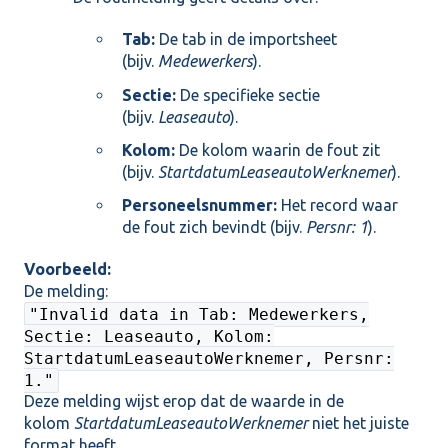
Tab:
De tab in de importsheet
(bijv.
Medewerkers
).
Sectie:
De specifieke sectie
(bijv.
Leaseauto
).
Kolom:
De kolom waarin de fout zit
(bijv.
StartdatumLeaseautoWerknemer
).
Personeelsnummer:
Het record waar
de fout zich bevindt (bijv.
Persnr: 1
).
Voorbeeld:
De melding:
"Invalid data in Tab: Medewerkers,
Sectie: Leaseauto, Kolom:
StartdatumLeaseautoWerknemer, Persnr:
1."
Deze melding wijst erop dat de waarde in de
kolom
StartdatumLeaseautoWerknemer
niet het juiste
format heeft.