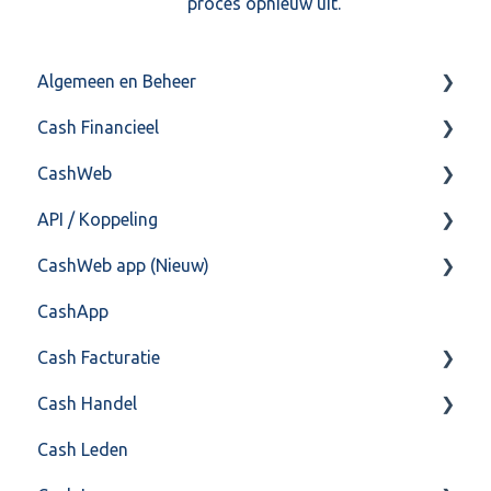
proces opnieuw uit.
Algemeen en Beheer
Cash Financieel
Bank(koppeling)
CashWeb
Import/Export
Boekhoud
API / Koppeling
Postbus
Fiscaal
CashHero Layout
CashWeb app (Nieuw)
Training & Consultancy
Overig
Mailen vanuit CASHWeb
Algemeen
CashApp
Overig
Algemeen gebruik
Api 3.0 (SOAP API)
Veel gestelde vragen
Cash Facturatie
API 4.0 (REST API)
Cash Handel
Factureren
Cash Leden
Instellingen
Inkoop