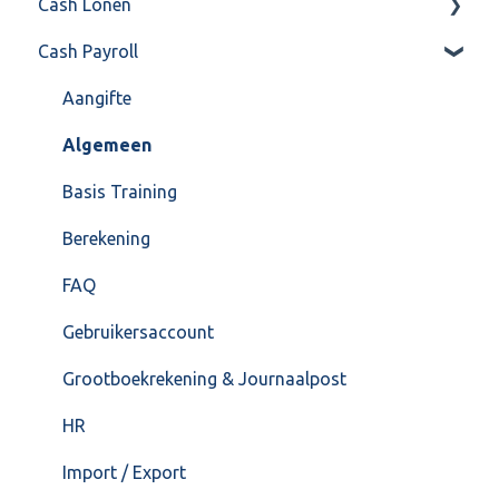
Cash Lonen
Algemeen
Verkoop
Cash Payroll
Formulierlayout
Voorraad
Algemeen
Overig
Inrichting
Aangifte
VoorraadService & Onderhoud
Jaarafsluiting
Algemeen
Salarisberekening
Basis Training
Overig
Berekening
FAQ – Beëindiging CASH Lonen en overstap naar
FAQ
Cash Payroll
Gebruikersaccount
Loonaangifte
Grootboekrekening & Journaalpost
HR
Import / Export