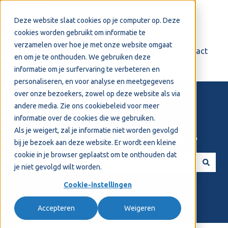
Nederlands
Submenu tonen voor vertalingen
Deze website slaat cookies op je computer op. Deze
cookies worden gebruikt om informatie te
verzamelen over hoe je met onze website omgaat
Login
Support
Contact
en om je te onthouden. We gebruiken deze
informatie om je surfervaring te verbeteren en
personaliseren, en voor analyse en meetgegevens
over onze bezoekers, zowel op deze website als via
andere media. Zie ons
cookiebeleid
voor meer
informatie over de cookies die we gebruiken.
Als je weigert, zal je informatie niet worden gevolgd
Welkom! Hoe kunnen we je helpen?
bij je bezoek aan deze website. Er wordt een kleine
cookie in je browser geplaatst om te onthouden dat
je niet gevolgd wilt worden.
Er zijn geen suggesties want het zoekveld is leeg.
Cookie-instellingen
Accepteren
Weigeren