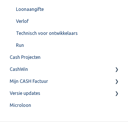
Loonaangifte
Verlof
Technisch voor ontwikkelaars
Run
Cash Projecten
CashWin
Mijn CASH Factuur
Overig
Versie updates
Facturatie Loonportal( CASH Lonen)
Microloon
Mijn CASH factuur
CashWeb updates 2025
Verbruik en Tarieven
CashWeb updates 2024