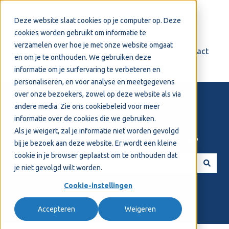
Nederlands
Submenu tonen voor vertalingen
Deze website slaat cookies op je computer op. Deze
cookies worden gebruikt om informatie te
verzamelen over hoe je met onze website omgaat
Login
Support
Contact
en om je te onthouden. We gebruiken deze
informatie om je surfervaring te verbeteren en
personaliseren, en voor analyse en meetgegevens
over onze bezoekers, zowel op deze website als via
andere media. Zie ons
cookiebeleid
voor meer
informatie over de cookies die we gebruiken.
Als je weigert, zal je informatie niet worden gevolgd
Welkom! Hoe kunnen we je helpen?
bij je bezoek aan deze website. Er wordt een kleine
cookie in je browser geplaatst om te onthouden dat
je niet gevolgd wilt worden.
Er zijn geen suggesties want het zoekveld is leeg.
Cookie-instellingen
Accepteren
Weigeren