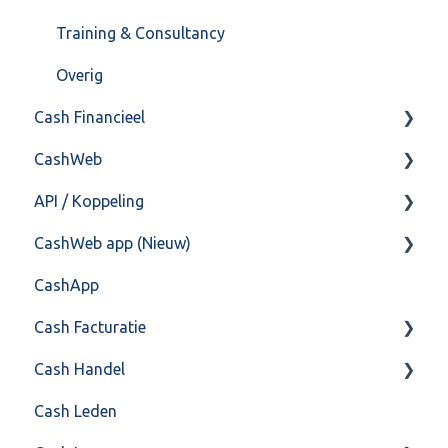
Training & Consultancy
Overig
Cash Financieel
CashWeb
Boekhoud
API / Koppeling
Fiscaal
CashHero Layout
CashWeb app (Nieuw)
Overig
Mailen vanuit CASHWeb
Algemeen
CashApp
Algemeen gebruik
Api 3.0 (SOAP API)
Veel gestelde vragen
Cash Facturatie
API 4.0 (REST API)
Cash Handel
Factureren
Cash Leden
Instellingen
Inkoop