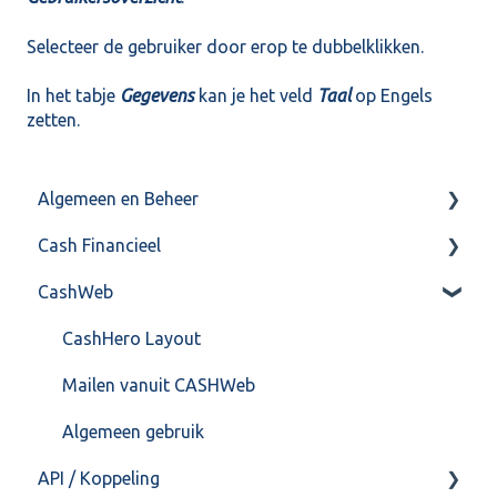
Selecteer de gebruiker door erop te dubbelklikken.
In het tabje
Gegevens
kan je het veld
Taal
op Engels
zetten.
Algemeen en Beheer
Cash Financieel
Bank(koppeling)
CashWeb
Import/Export
Boekhoud
Postbus
Fiscaal
CashHero Layout
Training & Consultancy
Overig
Mailen vanuit CASHWeb
Overig
Algemeen gebruik
API / Koppeling