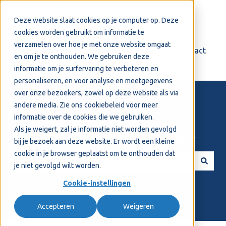
Nederlands
Submenu tonen voor vertalingen
Deze website slaat cookies op je computer op. Deze
cookies worden gebruikt om informatie te
verzamelen over hoe je met onze website omgaat
Login
Support
Contact
en om je te onthouden. We gebruiken deze
informatie om je surfervaring te verbeteren en
personaliseren, en voor analyse en meetgegevens
over onze bezoekers, zowel op deze website als via
andere media. Zie ons
cookiebeleid
voor meer
informatie over de cookies die we gebruiken.
Als je weigert, zal je informatie niet worden gevolgd
Welkom! Hoe kunnen we je helpen?
bij je bezoek aan deze website. Er wordt een kleine
cookie in je browser geplaatst om te onthouden dat
je niet gevolgd wilt worden.
Er zijn geen suggesties want het zoekveld is leeg.
Cookie-instellingen
Accepteren
Weigeren