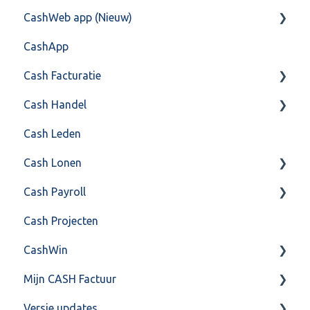
CashWeb app (Nieuw)
Algemeen
CashApp
Api 3.0 (SOAP API)
Veel gestelde vragen
Cash Facturatie
API 4.0 (REST API)
Cash Handel
Factureren
Cash Leden
Instellingen
Inkoop
Cash Lonen
Algemeen
Verkoop
Cash Payroll
Formulierlayout
Voorraad
Algemeen
Cash Projecten
Overig
Inrichting
Aangifte
CashWin
VoorraadService & Onderhoud
Jaarafsluiting
Algemeen
Mijn CASH Factuur
Salarisberekening
Basis Training
Overig
Versie updates
Overig
Berekening
Facturatie Loonportal( CASH Lonen)