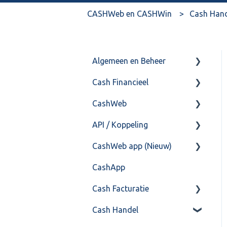
CASHWeb en CASHWin
Cash Han
Algemeen en Beheer
Cash Financieel
Bank(koppeling)
CashWeb
Import/Export
Boekhoud
API / Koppeling
Postbus
Fiscaal
CashHero Layout
CashWeb app (Nieuw)
Training & Consultancy
Overig
Mailen vanuit CASHWeb
Algemeen
CashApp
Overig
Algemeen gebruik
Api 3.0 (SOAP API)
Veel gestelde vragen
Cash Facturatie
API 4.0 (REST API)
Cash Handel
Factureren