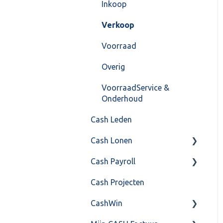
Instellingen
Inkoop
Algemeen
Verkoop
Formulierlayout
Voorraad
Overig
VoorraadService &
Onderhoud
Cash Leden
Cash Lonen
Cash Payroll
Algemeen
Cash Projecten
Inrichting
Aangifte
CashWin
Jaarafsluiting
Algemeen