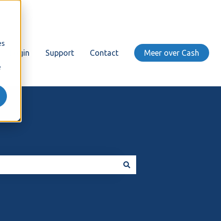
es
Login
Support
Contact
Meer over Cash
e